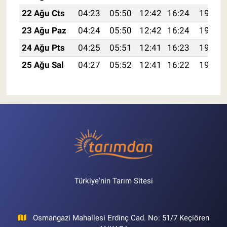
22 Ağu Cts
04:23
05:50
12:42
16:24
19:24
23 Ağu Paz
04:24
05:50
12:42
16:24
19:23
24 Ağu Pts
04:25
05:51
12:41
16:23
19:22
25 Ağu Sal
04:27
05:52
12:41
16:22
19:20
Türkiye'nin Tarım Sitesi
Osmangazi Mahallesi Erdinç Cad. No: 51/7 Keçiören