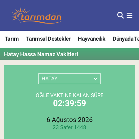
Tarım
Nöbetçi Eczaneler
Tarım
Tarımsal Destekler
Hayvancılık
Dünyada T
Hayvancılık
Hava Durumu
Hatay Hassa Namaz Vakitleri
Gıda
Trafik Durumu
Güncel
Süper Lig Puan Durumu ve Fikstür
HATAY
Tarımsal Destekler
Tüm Manşetler
ÖĞLE VAKTINE KALAN SÜRE
02:39:59
Tarım Bakanlığı
Son Dakika Haberleri
TZOB
Haber Arşivi
6 Ağustos 2026
23 Safer 1448
Tarım Kredi Kooperatifleri