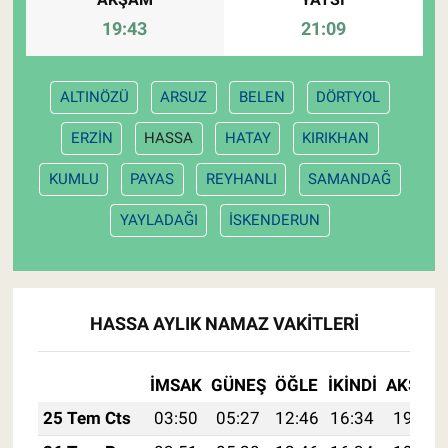
19:43
21:09
ALTINÖZÜ
ARSUZ
BELEN
DÖRTYOL
ERZİN
HASSA
HATAY
KIRIKHAN
KUMLU
PAYAS
REYHANLI
SAMANDAĞ
YAYLADAĞI
İSKENDERUN
HASSA AYLIK NAMAZ VAKITLERI
İMSAK
GÜNEŞ
ÖĞLE
İKINDI
AKŞAM
25 Tem Cts
03:50
05:27
12:46
16:34
19:54