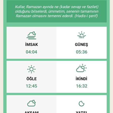
Kullar, Ramazan ayında ne (kadar sevap ve fazilet)
Pankobirlik
olduğunu bilselerdi, ümmetim, senenin tamamının
Ramazan olmasını temenni ederdi. (Hadis-i şerif)
Et fiyatları
Tarım Bilgisi
İMSAK
GÜNEŞ
Yetiştirici Soruyor
04:04
05:36
Dünyada Tarım
Üretici Birlikleri
ÖĞLE
İKINDI
12:45
16:32
Şeker ve Şekerli Mamüller
Tahıllar ve Baklagiller
Tohum
AKŞAM
YATSI