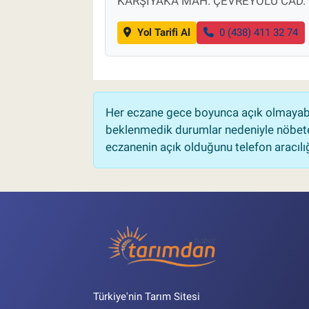
KARŞIYAKA MAH. ÇEVREYOLU CAD. NO
Yol Tarifi Al
0 (438) 411 32 74
Her eczane gece boyunca açık olmayabili
beklenmedik durumlar nedeniyle nöbete
eczanenin açık olduğunu telefon aracılığıy
Türkiye'nin Tarım Sitesi