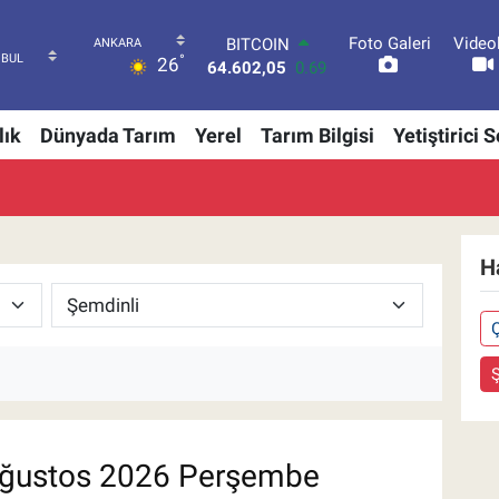
Foto Galeri
Video
BITCOIN
°
26
64.602,05
0.69
DOLAR
47,5986
0.06
lık
Dünyada Tarım
Yerel
Tarım Bilgisi
Yetiştirici 
EURO
55,0700
0.1
STERLİN
64,2438
0.21
GRAM ALTIN
6518.23
0.39
H
BİST100
13.768
48
ğustos 2026 Perşembe