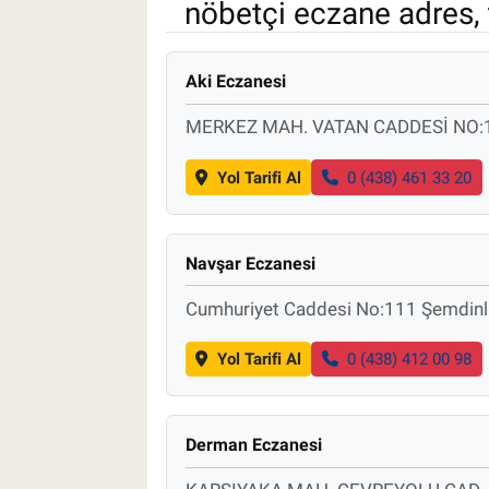
nöbetçi eczane adres, 
Pankobirlik
Aki Eczanesi
Et fiyatları
MERKEZ MAH. VATAN CADDESİ NO:
Tarım Bilgisi
Yol Tarifi Al
0 (438) 461 33 20
Yetiştirici Soruyor
Dünyada Tarım
Navşar Eczanesi
Cumhuriyet Caddesi No:111 Şemdinli
Üretici Birlikleri
Yol Tarifi Al
0 (438) 412 00 98
Şeker ve Şekerli Mamüller
Tahıllar ve Baklagiller
Derman Eczanesi
Tohum