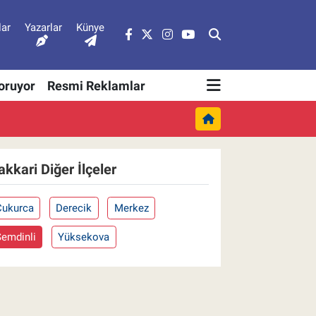
lar
Yazarlar
Künye
Soruyor
Resmi Reklamlar
akkari Diğer İlçeler
Çukurca
Derecik
Merkez
Şemdinli
Yüksekova