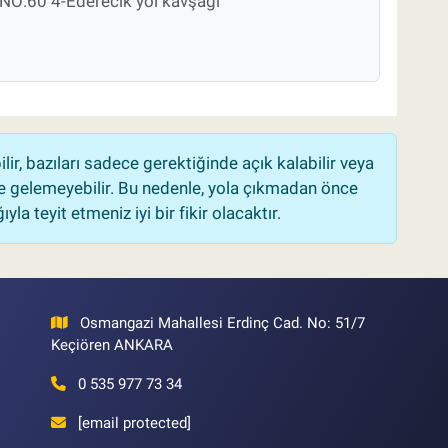
:60 4-Ederecık yol kavşağı
r, bazıları sadece gerektiğinde açık kalabilir veya
 gelemeyebilir. Bu nedenle, yola çıkmadan önce
la teyit etmeniz iyi bir fikir olacaktır.
Osmangazi Mahallesi Erdinç Cad. No: 51/7
Keçiören ANKARA
0 535 977 73 34
[email protected]