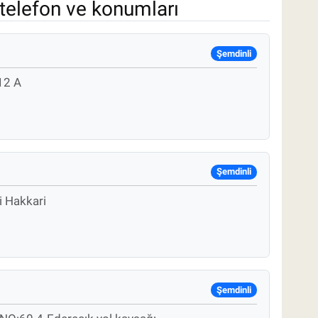
telefon ve konumları
Şemdinli
12 A
Şemdinli
 Hakkari
Şemdinli