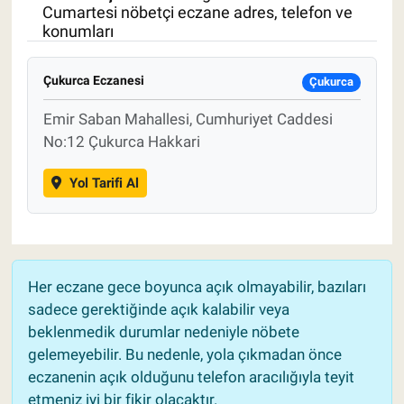
Cumartesi nöbetçi eczane adres, telefon ve
konumları
Pankobirlik
Et fiyatları
Çukurca Eczanesi
Çukurca
Emir Saban Mahallesi, Cumhuriyet Caddesi
Tarım Bilgisi
No:12 Çukurca Hakkari
Yetiştirici Soruyor
Yol Tarifi Al
Dünyada Tarım
Üretici Birlikleri
Her eczane gece boyunca açık olmayabilir, bazıları
Şeker ve Şekerli Mamüller
sadece gerektiğinde açık kalabilir veya
beklenmedik durumlar nedeniyle nöbete
Tahıllar ve Baklagiller
gelemeyebilir. Bu nedenle, yola çıkmadan önce
eczanenin açık olduğunu telefon aracılığıyla teyit
etmeniz iyi bir fikir olacaktır.
Tohum