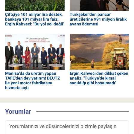
Çiftçiye 101 milyar lira destek,
Türkşeker'den pancar
bankaya 101 milyar lira faiz!
üreticilerine 991 milyon liralık
Ergin Kahveci: "Bu yol yol değil"
avans ödemesi
Manisa'da da üretim yapan
Ergin Kahveci'den dikkat çeken
TAFE'den dev yatırım! DEUTZ
analiz! "Türkiye'de kırsal
ile yeni motor fabrikasını
sanıldığı gibi boşalmadı"
hizmete açtı
Yorumlar