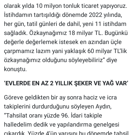
olarak yılda 10 milyon tonluk ticaret yapıyoruz.
İstihdamın tartışıldığı dönemde 2022 yılında,
her gün, tatil günleri de dahil, yeni 11 istihdam
sağladık. Özkaynağımız 18 milyar TL. Bugünkü
değerle değerlemek istesek en azından üçle
çarpmamız lazım yani yaklaşık 60 milyar TL’lik
özkaynağımız olduğunu söyleyebiliriz” diye
konuştu.
‘EVLERDE EN AZ 2 YILLIK ŞEKER VE YAĞ VAR’
Göreve geldikten bir ay sonra haciz ve icra
takiplerini durdurduğunu söyleyen Aydın,
“Tahsilat oranı yüzde 96. İdari takiple
halledelim dedik ve yapılandırma genelgesi
çıkardık. Yüzde 4’ün yarısını bu dönemde tahsil