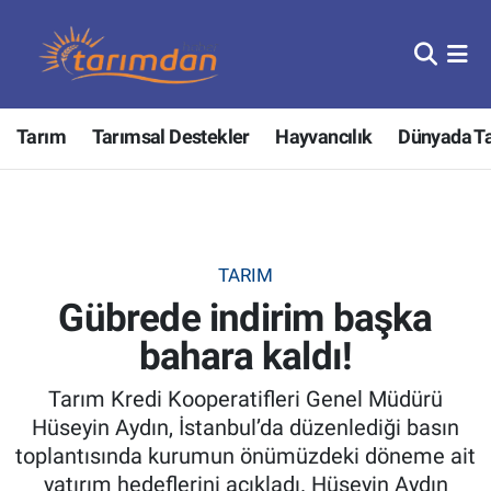
Tarım
Nöbetçi Eczaneler
Tarım
Tarımsal Destekler
Hayvancılık
Dünyada T
Hayvancılık
Hava Durumu
Gıda
Trafik Durumu
Güncel
Süper Lig Puan Durumu ve Fikstür
TARIM
Gübrede indirim başka
Tarımsal Destekler
Tüm Manşetler
bahara kaldı!
Tarım Bakanlığı
Son Dakika Haberleri
Tarım Kredi Kooperatifleri Genel Müdürü
TZOB
Haber Arşivi
Hüseyin Aydın, İstanbul’da düzenlediği basın
toplantısında kurumun önümüzdeki döneme ait
Tarım Kredi Kooperatifleri
yatırım hedeflerini açıkladı. Hüseyin Aydın