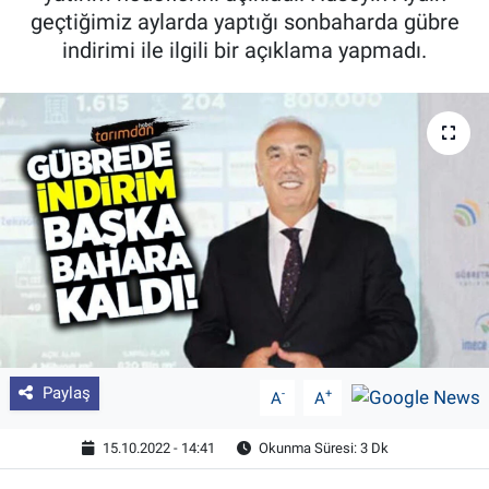
geçtiğimiz aylarda yaptığı sonbaharda gübre
Pankobirlik
indirimi ile ilgili bir açıklama yapmadı.
Et fiyatları
Tarım Bilgisi
Yetiştirici Soruyor
Dünyada Tarım
Üretici Birlikleri
Şeker ve Şekerli Mamüller
Paylaş
-
+
A
A
Tahıllar ve Baklagiller
15.10.2022 - 14:41
Okunma Süresi: 3 Dk
Tohum