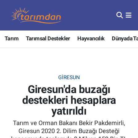
Tarım
Nöbetçi Eczaneler
Tarım
Tarımsal Destekler
Hayvancılık
Dünyada T
Hayvancılık
Hava Durumu
Gıda
Trafik Durumu
Güncel
Süper Lig Puan Durumu ve Fikstür
GIRESUN
Giresun'da buzağı
Tarımsal Destekler
Tüm Manşetler
destekleri hesaplara
Tarım Bakanlığı
Son Dakika Haberleri
yatırıldı
TZOB
Haber Arşivi
Tarım ve Orman Bakanı Bekir Pakdemirli,
Giresun 2020 2. Dilim Buzağı Desteği
Tarım Kredi Kooperatifleri