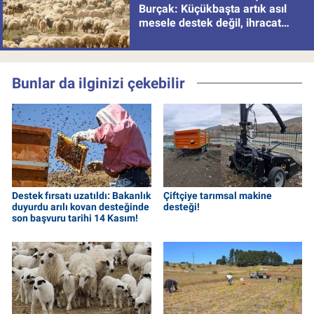
Burçak: Küçükbaşta artık asıl
mesele destek değil, ihracat
politikası
Bunlar da ilginizi çekebilir
Destek fırsatı uzatıldı: Bakanlık
Çiftçiye tarımsal makine
duyurdu arılı kovan desteğinde
desteği!
son başvuru tarihi 14 Kasım!