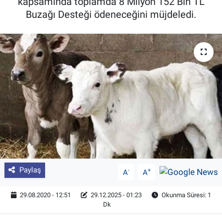
kapsamında toplamda 8 Milyon 152 Bin TL
Buzağı Desteği ödeneceğini müjdeledi.
Pankobirlik
Et fiyatları
Tarım Bilgisi
Yetiştirici Soruyor
Dünyada Tarım
Üretici Birlikleri
Şeker ve Şekerli Mamüller
Paylaş
-
+
A
A
Tahıllar ve Baklagiller
29.08.2020 - 12:51
29.12.2025 - 01:23
Okunma Süresi: 1
Dk
Tohum