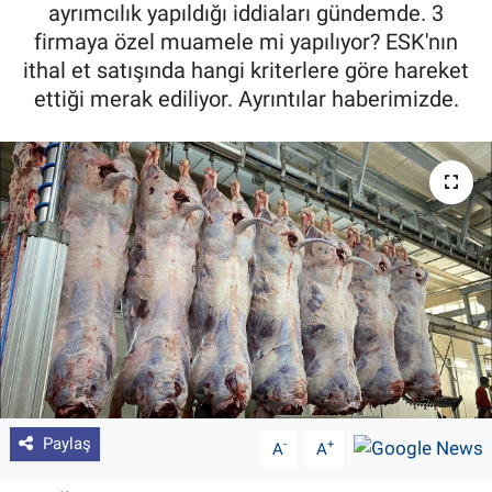
ayrımcılık yapıldığı iddiaları gündemde. 3
Pankobirlik
firmaya özel muamele mi yapılıyor? ESK'nın
ithal et satışında hangi kriterlere göre hareket
Et fiyatları
ettiği merak ediliyor. Ayrıntılar haberimizde.
Tarım Bilgisi
Yetiştirici Soruyor
Dünyada Tarım
Üretici Birlikleri
Şeker ve Şekerli Mamüller
Tahıllar ve Baklagiller
Paylaş
-
+
A
A
Tohum