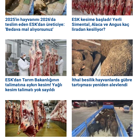
2025'in hayvanını 2026'da
ESK kesime başladı! Yerli
teslim eden ESK'dan üreticiye:
Simental, Alaca ve Angus kaç
'Bedava mal alıyorsunuz'
liradan kesiliyor?
ESK'dan Tarım Bakanlığının
İthal besilik hayvanlarda gübre
talimatına aykırı kesim! Yağlı
tartışması yeniden alevlendi
kesim talimatı yok sayıldı