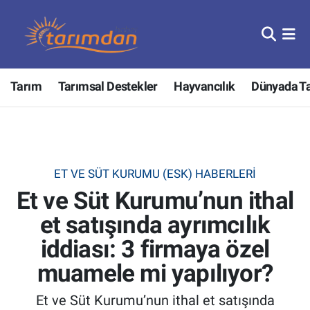
Tarım
Nöbetçi Eczaneler
Tarım
Tarımsal Destekler
Hayvancılık
Dünyada T
Hayvancılık
Hava Durumu
Gıda
Trafik Durumu
Güncel
Süper Lig Puan Durumu ve Fikstür
ET VE SÜT KURUMU (ESK) HABERLERI
Et ve Süt Kurumu’nun ithal
Tarımsal Destekler
Tüm Manşetler
et satışında ayrımcılık
Tarım Bakanlığı
Son Dakika Haberleri
iddiası: 3 firmaya özel
TZOB
Haber Arşivi
muamele mi yapılıyor?
Et ve Süt Kurumu’nun ithal et satışında
Tarım Kredi Kooperatifleri