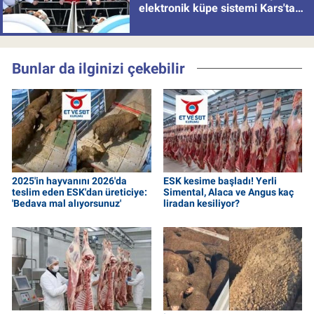
elektronik küpe sistemi Kars'tan
uygulamaya alındı
Bunlar da ilginizi çekebilir
2025'in hayvanını 2026'da
ESK kesime başladı! Yerli
teslim eden ESK'dan üreticiye:
Simental, Alaca ve Angus kaç
'Bedava mal alıyorsunuz'
liradan kesiliyor?