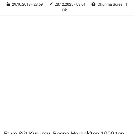
29.10.2018 - 23:59
28.12.2025 - 03:01
Okunma Süresi: 1
Dk
Et ve Süt Kurumu, Bosna Hersek'ten 1000 ton