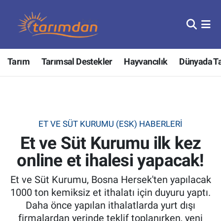
Tarım
Nöbetçi Eczaneler
Tarım
Tarımsal Destekler
Hayvancılık
Dünyada T
Hayvancılık
Hava Durumu
Gıda
Trafik Durumu
Güncel
Süper Lig Puan Durumu ve Fikstür
ET VE SÜT KURUMU (ESK) HABERLERI
Et ve Süt Kurumu ilk kez
Tarımsal Destekler
Tüm Manşetler
online et ihalesi yapacak!
Tarım Bakanlığı
Son Dakika Haberleri
Et ve Süt Kurumu, Bosna Hersek'ten yapılacak
TZOB
Haber Arşivi
1000 ton kemiksiz et ithalatı için duyuru yaptı.
Daha önce yapılan ithalatlarda yurt dışı
Tarım Kredi Kooperatifleri
firmalardan yerinde teklif toplanırken, yeni