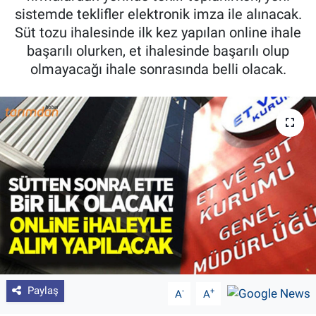
sistemde teklifler elektronik imza ile alınacak.
Pankobirlik
Süt tozu ihalesinde ilk kez yapılan online ihale
başarılı olurken, et ihalesinde başarılı olup
Et fiyatları
olmayacağı ihale sonrasında belli olacak.
Tarım Bilgisi
Yetiştirici Soruyor
Dünyada Tarım
Üretici Birlikleri
Şeker ve Şekerli Mamüller
Tahıllar ve Baklagiller
Paylaş
-
+
A
A
Tohum