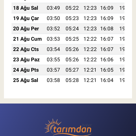
18 Ağu Sal
03:49
05:22
12:23
16:09
19:14
19 Ağu Çar
03:50
05:23
12:23
16:09
19:13
20 Ağu Per
03:52
05:24
12:23
16:08
19:11
21 Ağu Cum
03:53
05:25
12:22
16:07
19:10
22 Ağu Cts
03:54
05:26
12:22
16:07
19:09
23 Ağu Paz
03:55
05:26
12:22
16:06
19:07
24 Ağu Pts
03:57
05:27
12:21
16:05
19:06
25 Ağu Sal
03:58
05:28
12:21
16:04
19:04