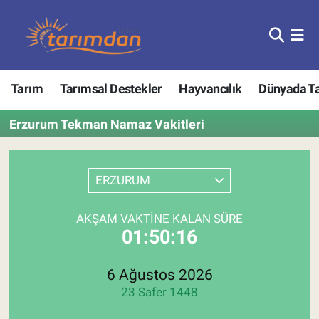
Tarım
Nöbetçi Eczaneler
Tarım
Tarımsal Destekler
Hayvancılık
Dünyada T
Hayvancılık
Hava Durumu
Erzurum Tekman Namaz Vakitleri
Gıda
Trafik Durumu
Güncel
Süper Lig Puan Durumu ve Fikstür
ERZURUM
Tarımsal Destekler
Tüm Manşetler
AKŞAM VAKTINE KALAN SÜRE
01:50:16
Tarım Bakanlığı
Son Dakika Haberleri
TZOB
Haber Arşivi
6 Ağustos 2026
23 Safer 1448
Tarım Kredi Kooperatifleri