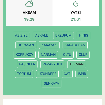
AKŞAM
YATSI
19:29
21:01
AZİZİYE
AŞKALE
ERZURUM
HINIS
HORASAN
KARAYAZI
KARAÇOBAN
KÖPRÜKÖY
NARMAN
OLTU
OLUR
PASİNLER
PAZARYOLU
TEKMAN
TORTUM
UZUNDERE
ÇAT
İSPİR
ŞENKAYA