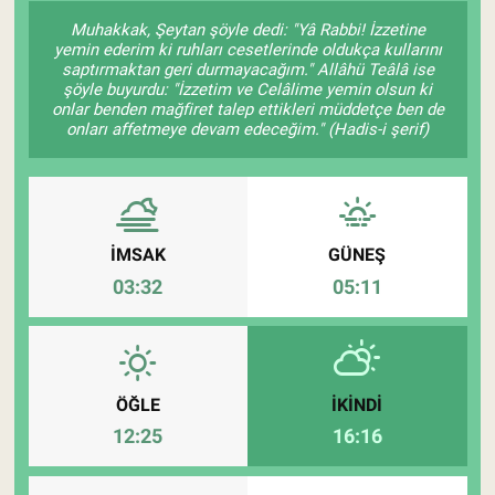
Muhakkak, Şeytan şöyle dedi: "Yâ Rabbi! İzzetine
Pankobirlik
yemin ederim ki ruhları cesetlerinde oldukça kullarını
saptırmaktan geri durmayacağım." Allâhü Teâlâ ise
şöyle buyurdu: "İzzetim ve Celâlime yemin olsun ki
Et fiyatları
onlar benden mağfiret talep ettikleri müddetçe ben de
onları affetmeye devam edeceğim." (Hadis-i şerif)
Tarım Bilgisi
Yetiştirici Soruyor
İMSAK
GÜNEŞ
Dünyada Tarım
03:32
05:11
Üretici Birlikleri
Şeker ve Şekerli Mamüller
ÖĞLE
İKINDI
Tahıllar ve Baklagiller
12:25
16:16
Tohum