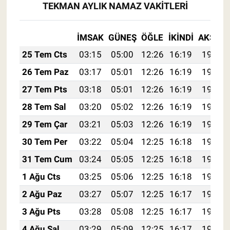
TEKMAN AYLIK NAMAZ VAKITLERI
İMSAK
GÜNEŞ
ÖĞLE
İKINDI
AKŞAM
25 Tem Cts
03:15
05:00
12:26
16:19
19:41
26 Tem Paz
03:17
05:01
12:26
16:19
19:41
27 Tem Pts
03:18
05:01
12:26
16:19
19:40
28 Tem Sal
03:20
05:02
12:26
16:19
19:39
29 Tem Çar
03:21
05:03
12:26
16:19
19:38
30 Tem Per
03:22
05:04
12:25
16:18
19:37
31 Tem Cum
03:24
05:05
12:25
16:18
19:36
1 Ağu Cts
03:25
05:06
12:25
16:18
19:35
2 Ağu Paz
03:27
05:07
12:25
16:17
19:34
3 Ağu Pts
03:28
05:08
12:25
16:17
19:33
4 Ağu Sal
03:29
05:09
12:25
16:17
19:32