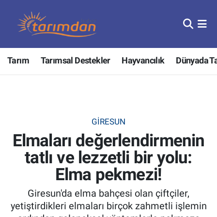
Tarım
Nöbetçi Eczaneler
Tarım
Tarımsal Destekler
Hayvancılık
Dünyada T
Hayvancılık
Hava Durumu
Gıda
Trafik Durumu
Güncel
Süper Lig Puan Durumu ve Fikstür
GIRESUN
Elmaları değerlendirmenin
Tarımsal Destekler
Tüm Manşetler
tatlı ve lezzetli bir yolu:
Tarım Bakanlığı
Son Dakika Haberleri
Elma pekmezi!
TZOB
Haber Arşivi
Giresun'da elma bahçesi olan çiftçiler,
yetiştirdikleri elmaları birçok zahmetli işlemin
Tarım Kredi Kooperatifleri