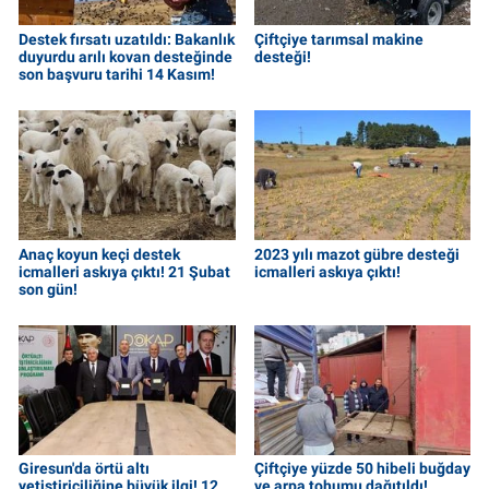
Destek fırsatı uzatıldı: Bakanlık
Çiftçiye tarımsal makine
duyurdu arılı kovan desteğinde
desteği!
son başvuru tarihi 14 Kasım!
Anaç koyun keçi destek
2023 yılı mazot gübre desteği
icmalleri askıya çıktı! 21 Şubat
icmalleri askıya çıktı!
son gün!
Giresun'da örtü altı
Çiftçiye yüzde 50 hibeli buğday
yetiştiriciliğine büyük ilgi! 12
ve arpa tohumu dağıtıldı!