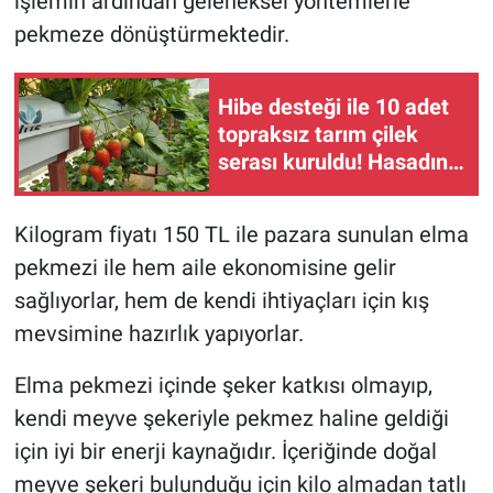
işlemin ardından geleneksel yöntemlerle
pekmeze dönüştürmektedir.
Hibe desteği ile 10 adet
topraksız tarım çilek
serası kuruldu! Hasadın
yüksek olması yüzleri
güldürdü!
Kilogram fiyatı 150 TL ile pazara sunulan elma
pekmezi ile hem aile ekonomisine gelir
sağlıyorlar, hem de kendi ihtiyaçları için kış
mevsimine hazırlık yapıyorlar.
Elma pekmezi içinde şeker katkısı olmayıp,
kendi meyve şekeriyle pekmez haline geldiği
için iyi bir enerji kaynağıdır. İçeriğinde doğal
meyve şekeri bulunduğu için kilo almadan tatlı