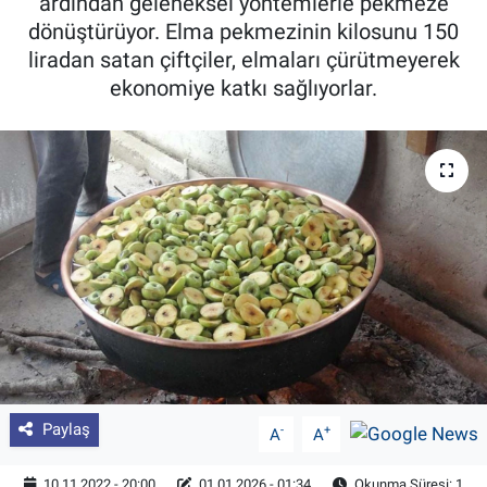
ardından geleneksel yöntemlerle pekmeze
dönüştürüyor. Elma pekmezinin kilosunu 150
Pankobirlik
liradan satan çiftçiler, elmaları çürütmeyerek
ekonomiye katkı sağlıyorlar.
Et fiyatları
Tarım Bilgisi
Yetiştirici Soruyor
Dünyada Tarım
Üretici Birlikleri
Şeker ve Şekerli Mamüller
Tahıllar ve Baklagiller
Paylaş
-
+
A
A
Tohum
10.11.2022 - 20:00
01.01.2026 - 01:34
Okunma Süresi: 1