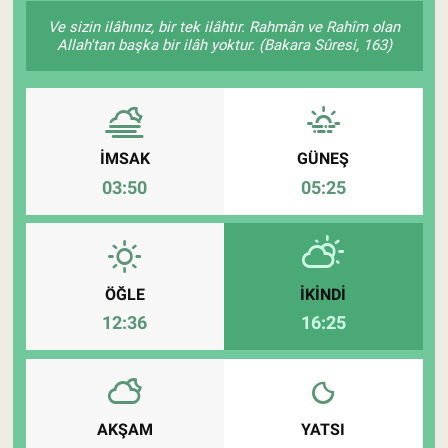
Ve sizin ilâhınız, bir tek ilâhtır. Rahmân ve Rahîm olan
Pankobirlik
Allah'tan başka bir ilâh yoktur. (Bakara Sûresi, 163)
Et fiyatları
Tarım Bilgisi
İMSAK
GÜNEŞ
03:50
05:25
Yetiştirici Soruyor
Dünyada Tarım
Üretici Birlikleri
ÖĞLE
İKINDI
12:36
16:25
Şeker ve Şekerli Mamüller
Tahıllar ve Baklagiller
AKŞAM
YATSI
Tohum