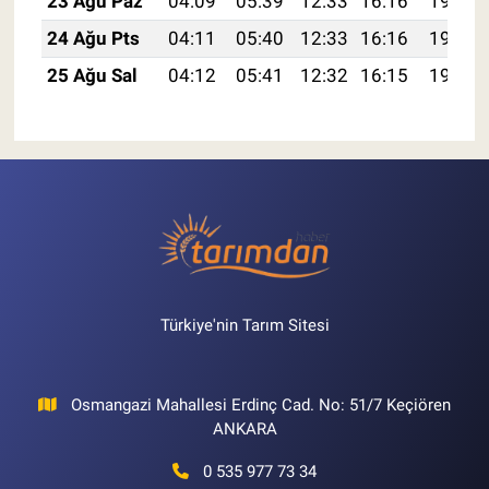
23 Ağu Paz
04:09
05:39
12:33
16:16
19:17
24 Ağu Pts
04:11
05:40
12:33
16:16
19:16
25 Ağu Sal
04:12
05:41
12:32
16:15
19:14
Türkiye'nin Tarım Sitesi
Osmangazi Mahallesi Erdinç Cad. No: 51/7 Keçiören
ANKARA
0 535 977 73 34