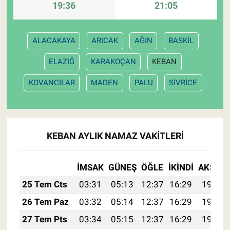
19:36
21:05
ALACAKAYA
ARICAK
AĞIN
BASKİL
ELAZIĞ
KARAKOÇAN
KEBAN
KOVANCILAR
MADEN
PALU
SİVRİCE
KEBAN AYLIK NAMAZ VAKITLERI
İMSAK
GÜNEŞ
ÖĞLE
İKINDI
AKŞAM
25 Tem Cts
03:31
05:13
12:37
16:29
19:50
26 Tem Paz
03:32
05:14
12:37
16:29
19:49
27 Tem Pts
03:34
05:15
12:37
16:29
19:49