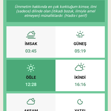
Ümmetim hakkında en çok korktuğum kimse, ilmi
Pankobirlik
(sadece) dilinde olan (itikadı bozuk, ilmiyle amel
etmeyen) münafıklardır. (Hadis-i şerif)
Et fiyatları
Tarım Bilgisi
İMSAK
GÜNEŞ
Yetiştirici Soruyor
03:45
05:19
Dünyada Tarım
Üretici Birlikleri
ÖĞLE
İKINDI
12:28
16:16
Şeker ve Şekerli Mamüller
Tahıllar ve Baklagiller
Tohum
AKŞAM
YATSI