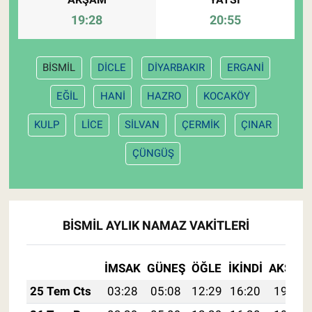
19:28
20:55
BİSMİL
DİCLE
DİYARBAKIR
ERGANİ
EĞİL
HANİ
HAZRO
KOCAKÖY
KULP
LİCE
SİLVAN
ÇERMİK
ÇINAR
ÇÜNGÜŞ
BİSMİL AYLIK NAMAZ VAKITLERI
İMSAK
GÜNEŞ
ÖĞLE
İKINDI
AKŞAM
25 Tem Cts
03:28
05:08
12:29
16:20
19:40