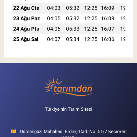
22 Ağu Cts
04:03
05:32
12:25
16:09
19:09
23 Ağu Paz
04:05
05:32
12:25
16:08
19:08
24 Ağu Pts
04:06
05:33
12:25
16:07
19:07
25 Ağu Sal
04:07
05:34
12:25
16:06
19:05
Türkiye'nin Tarım Sitesi
Osmangazi Mahallesi Erdinç Cad. No: 51/7 Keçiören