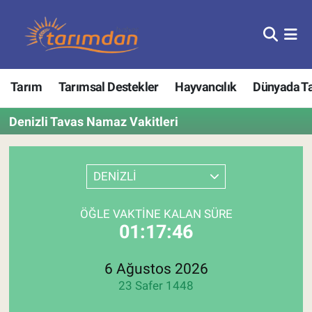
Tarım
Nöbetçi Eczaneler
Tarım
Tarımsal Destekler
Hayvancılık
Dünyada T
Hayvancılık
Hava Durumu
Denizli Tavas Namaz Vakitleri
Gıda
Trafik Durumu
Güncel
Süper Lig Puan Durumu ve Fikstür
DENİZLİ
Tarımsal Destekler
Tüm Manşetler
ÖĞLE VAKTINE KALAN SÜRE
01:17:46
Tarım Bakanlığı
Son Dakika Haberleri
TZOB
Haber Arşivi
6 Ağustos 2026
23 Safer 1448
Tarım Kredi Kooperatifleri