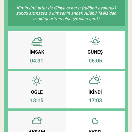
Kimin ilmi artar da dünyaya karşı (rağbeti azalarak)
Pankobirlik
zühdü artmazsa o kimsenin ancak Allâhü Teâlâ'dan
uzaklığı artmış olur. (Hadis-i şerif)
Et fiyatları
Tarım Bilgisi
İMSAK
GÜNEŞ
Yetiştirici Soruyor
04:31
06:05
Dünyada Tarım
Üretici Birlikleri
ÖĞLE
İKINDI
13:15
17:03
Şeker ve Şekerli Mamüller
Tahıllar ve Baklagiller
Tohum
AKŞAM
YATSI