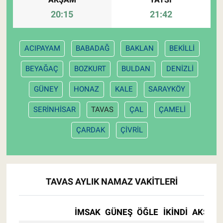
20:15
21:42
ACIPAYAM
BABADAĞ
BAKLAN
BEKİLLİ
BEYAĞAÇ
BOZKURT
BULDAN
DENİZLİ
GÜNEY
HONAZ
KALE
SARAYKÖY
SERİNHİSAR
TAVAS
ÇAL
ÇAMELİ
ÇARDAK
ÇİVRİL
TAVAS AYLIK NAMAZ VAKITLERI
İMSAK
GÜNEŞ
ÖĞLE
İKINDI
AKŞAM