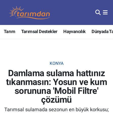
Tarım
Nöbetçi Eczaneler
Tarım
Tarımsal Destekler
Hayvancılık
Dünyada T
Hayvancılık
Hava Durumu
Gıda
Trafik Durumu
Güncel
Süper Lig Puan Durumu ve Fikstür
KONYA
Damlama sulama hattınız
Tarımsal Destekler
Tüm Manşetler
tıkanmasın: Yosun ve kum
Tarım Bakanlığı
Son Dakika Haberleri
sorununa 'Mobil Filtre'
TZOB
Haber Arşivi
çözümü
Tarımsal sulamada sezonun en büyük korkusu;
Tarım Kredi Kooperatifleri