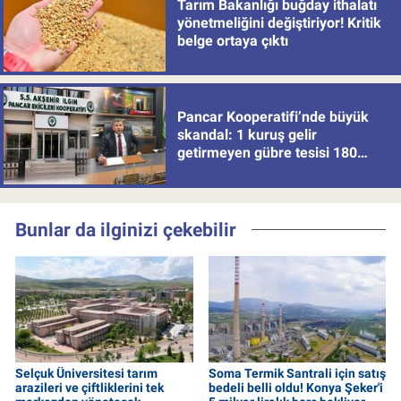
Tarım Bakanlığı buğday ithalatı
yönetmeliğini değiştiriyor! Kritik
belge ortaya çıktı
Pancar Kooperatifi’nde büyük
skandal: 1 kuruş gelir
getirmeyen gübre tesisi 180
milyon batırdı!
Bunlar da ilginizi çekebilir
Selçuk Üniversitesi tarım
Soma Termik Santrali için satış
arazileri ve çiftliklerini tek
bedeli belli oldu! Konya Şeker'i