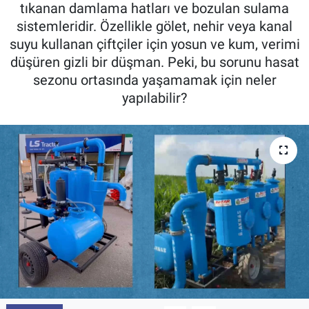
tıkanan damlama hatları ve bozulan sulama
Pankobirlik
sistemleridir. Özellikle gölet, nehir veya kanal
suyu kullanan çiftçiler için yosun ve kum, verimi
Et fiyatları
düşüren gizli bir düşman. Peki, bu sorunu hasat
sezonu ortasında yaşamamak için neler
Tarım Bilgisi
yapılabilir?
Yetiştirici Soruyor
Dünyada Tarım
Üretici Birlikleri
Şeker ve Şekerli Mamüller
Tahıllar ve Baklagiller
Tohum