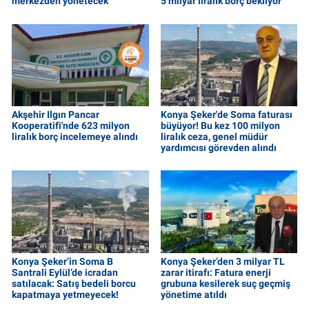
merkezden yönetecek
5 milyar liralık borç bekliyor
Akşehir Ilgın Pancar
Konya Şeker'de Soma faturası
Kooperatifi'nde 623 milyon
büyüyor! Bu kez 100 milyon
liralık borç incelemeye alındı
liralık ceza, genel müdür
yardımcısı görevden alındı
Konya Şeker’in Soma B
Konya Şeker’den 3 milyar TL
Santrali Eylül’de icradan
zarar itirafı: Fatura enerji
satılacak: Satış bedeli borcu
grubuna kesilerek suç geçmiş
kapatmaya yetmeyecek!
yönetime atıldı