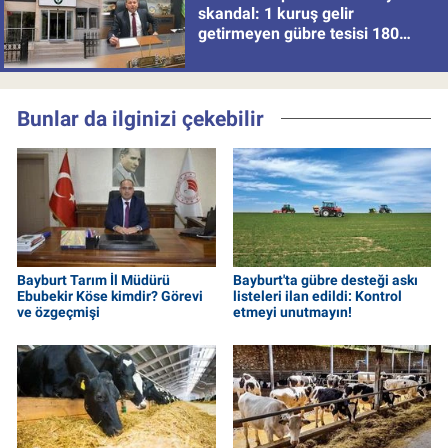
skandal: 1 kuruş gelir
getirmeyen gübre tesisi 180
milyon batırdı!
Bunlar da ilginizi çekebilir
Bayburt Tarım İl Müdürü
Bayburt'ta gübre desteği askı
Ebubekir Köse kimdir? Görevi
listeleri ilan edildi: Kontrol
ve özgeçmişi
etmeyi unutmayın!