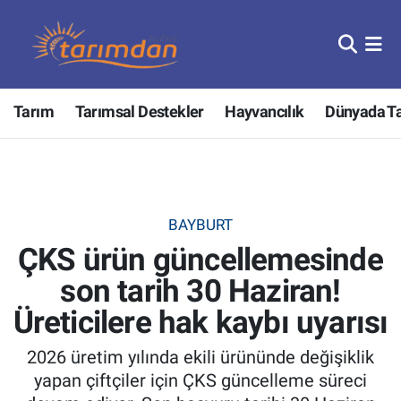
Tarım
Nöbetçi Eczaneler
Tarım
Tarımsal Destekler
Hayvancılık
Dünyada T
Hayvancılık
Hava Durumu
Gıda
Trafik Durumu
Güncel
Süper Lig Puan Durumu ve Fikstür
BAYBURT
ÇKS ürün güncellemesinde
Tarımsal Destekler
Tüm Manşetler
son tarih 30 Haziran!
Tarım Bakanlığı
Son Dakika Haberleri
Üreticilere hak kaybı uyarısı
TZOB
Haber Arşivi
2026 üretim yılında ekili ürününde değişiklik
yapan çiftçiler için ÇKS güncelleme süreci
Tarım Kredi Kooperatifleri