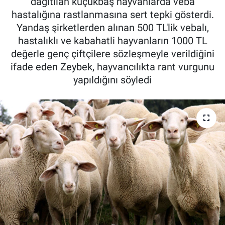
dağıtılan küçükbaş hayvanlarda veba
hastalığına rastlanmasına sert tepki gösterdi.
Pankobirlik
Yandaş şirketlerden alınan 500 TL'lik vebalı,
hastalıklı ve kabahatli hayvanların 1000 TL
Et fiyatları
değerle genç çiftçilere sözleşmeyle verildiğini
ifade eden Zeybek, hayvancılıkta rant vurgunu
Tarım Bilgisi
yapıldığını söyledi
Yetiştirici Soruyor
Dünyada Tarım
Üretici Birlikleri
Şeker ve Şekerli Mamüller
Tahıllar ve Baklagiller
Tohum