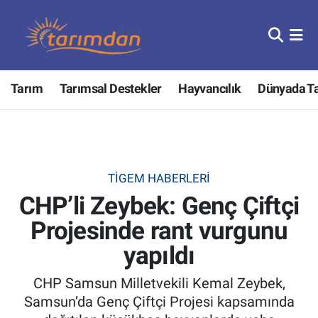
Tarım
Nöbetçi Eczaneler
Tarım
Tarımsal Destekler
Hayvancılık
Dünyada T
Hayvancılık
Hava Durumu
Gıda
Trafik Durumu
Güncel
Süper Lig Puan Durumu ve Fikstür
TİGEM HABERLERI
CHP’li Zeybek: Genç Çiftçi
Tarımsal Destekler
Tüm Manşetler
Projesinde rant vurgunu
Tarım Bakanlığı
Son Dakika Haberleri
yapıldı
TZOB
Haber Arşivi
CHP Samsun Milletvekili Kemal Zeybek,
Samsun’da Genç Çiftçi Projesi kapsamında
Tarım Kredi Kooperatifleri