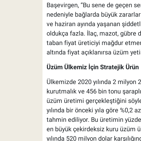
Başevirgen, “Bu sene de geçen sene
nedeniyle bağlarda büyük zararla
ve haziran ayında yaşanan şiddetl
oldukça fazla. İlaç, mazot, gübre 
taban fiyat üreticiyi mağdur etme
altında fiyat açıklanırsa üzüm yet
Üzüm Ülkemiz İçin Stratejik Ürün
Ülkemizde 2020 yılında 2 milyon 21
kurutmalık ve 456 bin tonu şarapl
üzüm üretimi gerçekleştiğini söy
yılında bir önceki yıla göre %0,2 a
tahmin ediliyor. Bu üretimin yüzde
en büyük çekirdeksiz kuru üzüm üre
yılında 520 milyon dolar karşılığı