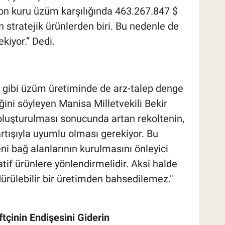
ton kuru üzüm karşılığında 463.267.847 $
n stratejik ürünlerden biri. Bu nedenle de
kiyor.” Dedi.
u gibi üzüm üretiminde de arz-talep denge
ğini söyleyen Manisa Milletvekili Bekir
 oluşturulması sonucunda artan rekoltenin,
artışıyla uyumlu olması gerekiyor. Bu
eni bağ alanlarının kurulmasını önleyici
natif ürünlere yönlendirmelidir. Aksi halde
ürülebilir bir üretimden bahsedilemez."
ftçinin Endişesini Giderin