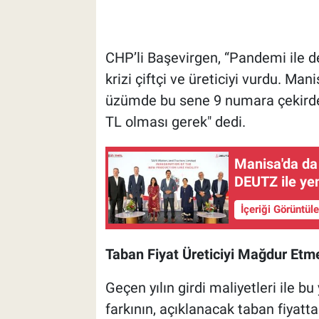
CHP’li Başevirgen, “Pandemi ile d
krizi çiftçi ve üreticiyi vurdu. M
üzümde bu sene 9 numara çekirdek
TL olması gerek" dedi.
Manisa'da da
DEUTZ ile yen
İçeriği Görüntül
Taban Fiyat Üreticiyi Mağdur Etm
Geçen yılın girdi maliyetleri ile bu 
farkının, açıklanacak taban fiyatta