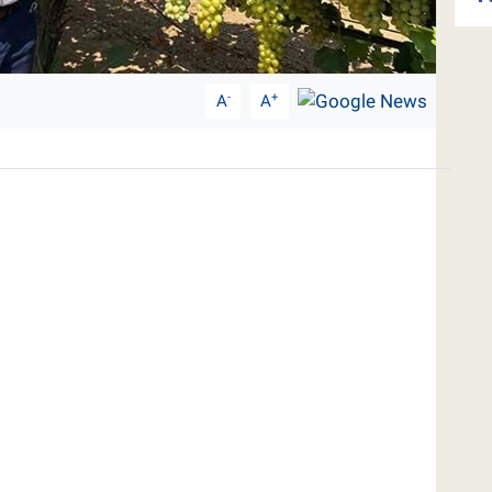
-
+
A
A