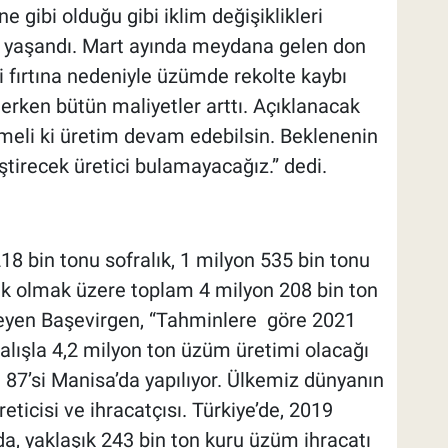
 gibi olduğu gibi iklim değişiklikleri
r yaşandı. Mart ayında meydana gelen don
i fırtına nedeniyle üzümde rekolte kaybı
derken bütün maliyetler arttı. Açıklanacak
meli ki üretim devam edebilsin. Beklenenin
iştirecek üretici bulamayacağız.” dedi.
8 bin tonu sofralık, 1 milyon 535 bin tonu
ık olmak üzere toplam 4 milyon 208 bin ton
leyen Başevirgen, “Tahminlere göre 2021
zalışla 4,2 milyon ton üzüm üretimi olacağı
 87’si Manisa’da yapılıyor. Ülkemiz dünyanın
ticisi ve ihracatçısı. Türkiye’de, 2019
nda, yaklaşık 243 bin ton kuru üzüm ihracatı