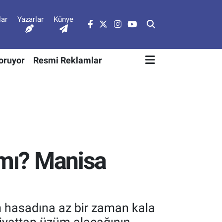
lar
Yazarlar
Künye
Soruyor
Resmi Reklamlar
 mı? Manisa
m hasadına az bir zaman kala