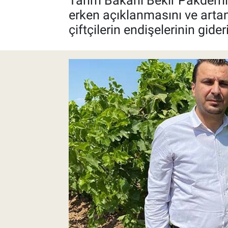
Tarım Bakanı Bekir Pakdemir
erken açıklanmasını ve artan
Pankobirlik
çiftçilerin endişelerinin gider
Et fiyatları
Tarım Bilgisi
Yetiştirici Soruyor
Dünyada Tarım
Üretici Birlikleri
Şeker ve Şekerli Mamüller
Tahıllar ve Baklagiller
Tohum