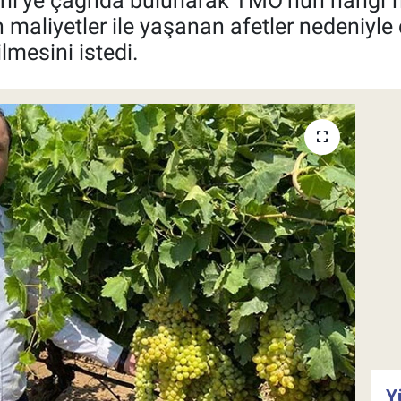
li’ye çağrıda bulunarak TMO’nun hangi f
 maliyetler ile yaşanan afetler nedeniyle
ilmesini istedi.
Y