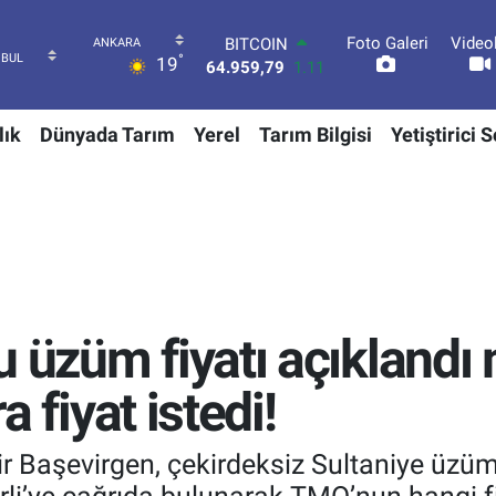
Foto Galeri
Video
DOLAR
°
19
47,7436
0.18
EURO
55,2510
0.32
lık
Dünyada Tarım
Yerel
Tarım Bilgisi
Yetiştirici 
STERLİN
64,4811
0.38
GRAM ALTIN
6660.55
0.03
BİST100
13.779
-14
BITCOIN
64.959,79
1.11
u üzüm fiyatı açıklandı
ra fiyat istedi!
ir Başevirgen, çekirdeksiz Sultaniye üzü