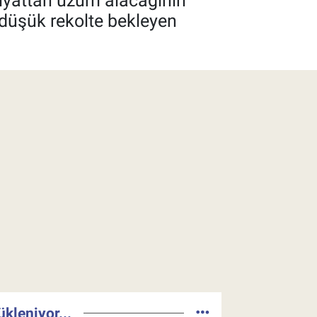
iyattan üzüm alacağının
 düşük rekolte bekleyen
ükleniyor...