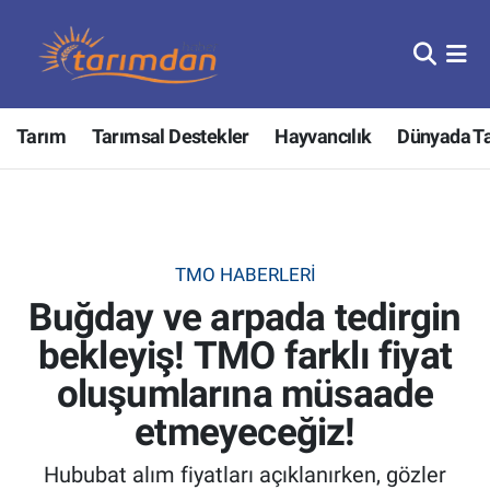
Tarım
Nöbetçi Eczaneler
Tarım
Tarımsal Destekler
Hayvancılık
Dünyada T
Hayvancılık
Hava Durumu
Gıda
Trafik Durumu
Güncel
Süper Lig Puan Durumu ve Fikstür
TMO HABERLERI
Buğday ve arpada tedirgin
Tarımsal Destekler
Tüm Manşetler
bekleyiş! TMO farklı fiyat
Tarım Bakanlığı
Son Dakika Haberleri
oluşumlarına müsaade
TZOB
Haber Arşivi
etmeyeceğiz!
Hububat alım fiyatları açıklanırken, gözler
Tarım Kredi Kooperatifleri