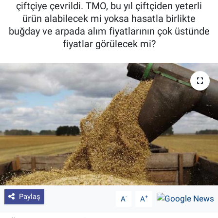
çiftçiye çevrildi. TMO, bu yıl çiftçiden yeterli
Pankobirlik
ürün alabilecek mi yoksa hasatla birlikte
buğday ve arpada alım fiyatlarının çok üstünde
Et fiyatları
fiyatlar görülecek mi?
Tarım Bilgisi
Yetiştirici Soruyor
Dünyada Tarım
Üretici Birlikleri
Şeker ve Şekerli Mamüller
Tahıllar ve Baklagiller
Paylaş
-
+
A
A
Tohum