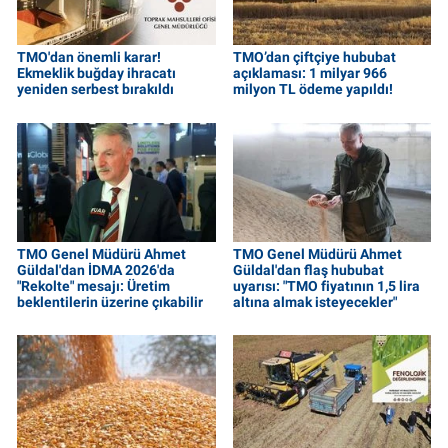
TMO'dan önemli karar!
TMO’dan çiftçiye hububat
Ekmeklik buğday ihracatı
açıklaması: 1 milyar 966
yeniden serbest bırakıldı
milyon TL ödeme yapıldı!
TMO Genel Müdürü Ahmet
TMO Genel Müdürü Ahmet
Güldal'dan İDMA 2026'da
Güldal'dan flaş hububat
"Rekolte" mesajı: Üretim
uyarısı: "TMO fiyatının 1,5 lira
beklentilerin üzerine çıkabilir
altına almak isteyecekler"