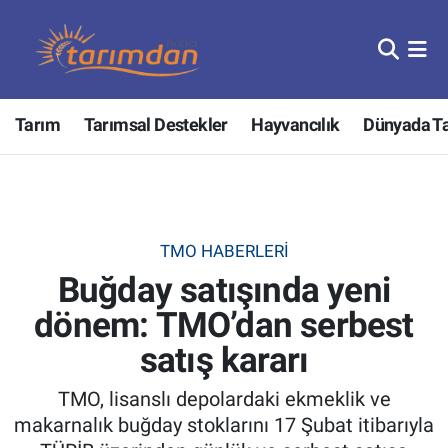
Tarım
Nöbetçi Eczaneler
Tarım
Tarımsal Destekler
Hayvancılık
Dünyada T
Hayvancılık
Hava Durumu
Gıda
Trafik Durumu
Güncel
Süper Lig Puan Durumu ve Fikstür
TMO HABERLERI
Buğday satışında yeni
Tarımsal Destekler
Tüm Manşetler
dönem: TMO’dan serbest
Tarım Bakanlığı
Son Dakika Haberleri
satış kararı
TZOB
Haber Arşivi
TMO, lisanslı depolardaki ekmeklik ve
makarnalık buğday stoklarını 17 Şubat itibarıyla
Tarım Kredi Kooperatifleri