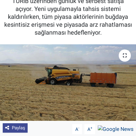
TÜRİB üzerinden günlük ve serbest satışa
açıyor. Yeni uygulamayla tahsis sistemi
Pankobirlik
kaldırılırken, tüm piyasa aktörlerinin buğdaya
kesintisiz erişmesi ve piyasada arz rahatlaması
Et fiyatları
sağlanması hedefleniyor.
Tarım Bilgisi
Yetiştirici Soruyor
Dünyada Tarım
Üretici Birlikleri
Şeker ve Şekerli Mamüller
Tahıllar ve Baklagiller
Paylaş
-
+
A
A
Tohum