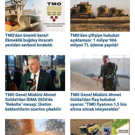
TMO'dan önemli karar!
TMO’dan çiftçiye hububat
Ekmeklik buğday ihracatı
açıklaması: 1 milyar 966
yeniden serbest bırakıldı
milyon TL ödeme yapıldı!
TMO Genel Müdürü Ahmet
TMO Genel Müdürü Ahmet
Güldal'dan İDMA 2026'da
Güldal'dan flaş hububat
"Rekolte" mesajı: Üretim
uyarısı: "TMO fiyatının 1,5 lira
beklentilerin üzerine çıkabilir
altına almak isteyecekler"