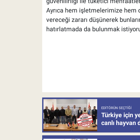
güvenilirliği ile tüketici menfaat
Ayrıca hem işletmelerimize hem d
vereceği zararı düşünerek bunla
hatırlatmada da bulunmak istiyor
EDITÖRÜN SEÇTIĞI
Türkiye için y
canlı hayvan 