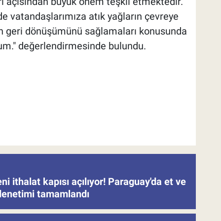
leri açısından büyük önem teşkil etmektedir.
e vatandaşlarımıza atık yağların çevreye
rın geri dönüşümünü sağlamaları konusunda
um." değerlendirmesinde bulundu.
eni ithalat kapısı açılıyor! Paraguay'da et ve
denetimi tamamlandı