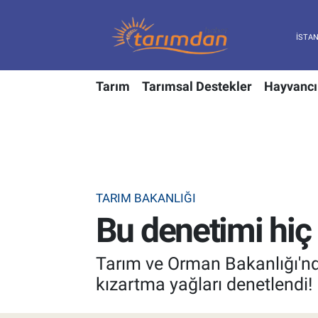
Tarım
Nöbetçi Eczaneler
Tarım
Tarımsal Destekler
Hayvancı
Hayvancılık
Hava Durumu
Gıda
Trafik Durumu
Güncel
Süper Lig Puan Durumu ve Fikstür
TARIM BAKANLIĞI
Tarımsal Destekler
Tüm Manşetler
Bu denetimi hiç
Tarım Bakanlığı
Son Dakika Haberleri
Tarım ve Orman Bakanlığı'nda
TZOB
Haber Arşivi
kızartma yağları denetlendi!
Tarım Kredi Kooperatifleri