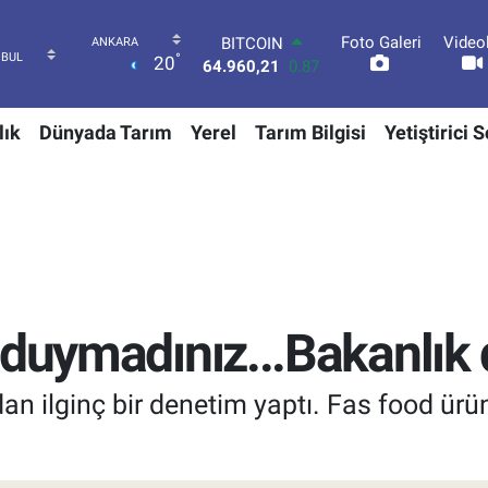
Foto Galeri
Video
DOLAR
°
20
47,7436
0.18
EURO
55,2510
0.32
lık
Dünyada Tarım
Yerel
Tarım Bilgisi
Yetiştirici 
STERLİN
64,4811
0.38
GRAM ALTIN
6660.55
0.03
BİST100
13.779
-14
BITCOIN
64.960,21
0.87
 duymadınız...Bakanlık 
n ilginç bir denetim yaptı. Fas food ürün