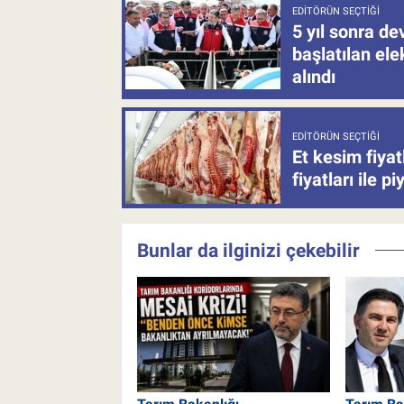
EDITÖRÜN SEÇTIĞI
5 yıl sonra d
başlatılan el
alındı
EDITÖRÜN SEÇTIĞI
Et kesim fiya
fiyatları ile p
Bunlar da ilginizi çekebilir