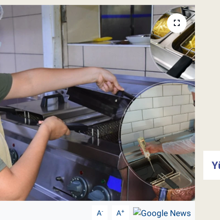
Y
-
+
A
A