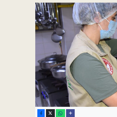
Pankobirlik
Et fiyatları
Tarım Bilgisi
Yetiştirici Soruyor
Dünyada Tarım
Üretici Birlikleri
Şeker ve Şekerli Mamüller
Tahıllar ve Baklagiller
Tohum