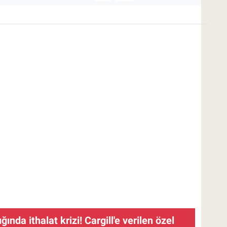
ında ithalat krizi! Cargill'e verilen özel