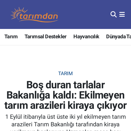
Tarım
Nöbetçi Eczaneler
Tarım
Tarımsal Destekler
Hayvancılık
Dünyada T
Hayvancılık
Hava Durumu
Gıda
Trafik Durumu
Güncel
Süper Lig Puan Durumu ve Fikstür
TARIM
Boş duran tarlalar
Tarımsal Destekler
Tüm Manşetler
Bakanlığa kaldı: Ekilmeyen
Tarım Bakanlığı
Son Dakika Haberleri
tarım arazileri kiraya çıkıyor
TZOB
Haber Arşivi
1 Eylül itibarıyla üst üste iki yıl ekilmeyen tarım
arazileri Tarım Bakanlığı tarafından kiraya
Tarım Kredi Kooperatifleri