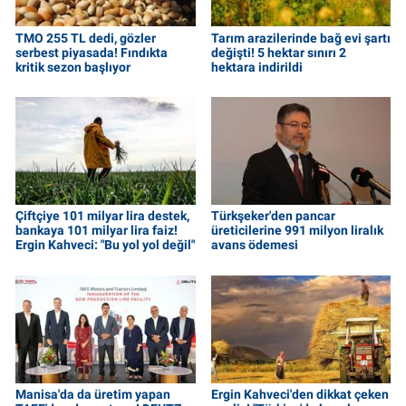
TMO 255 TL dedi, gözler
Tarım arazilerinde bağ evi şartı
serbest piyasada! Fındıkta
değişti! 5 hektar sınırı 2
kritik sezon başlıyor
hektara indirildi
Çiftçiye 101 milyar lira destek,
Türkşeker'den pancar
bankaya 101 milyar lira faiz!
üreticilerine 991 milyon liralık
Ergin Kahveci: "Bu yol yol değil"
avans ödemesi
Manisa'da da üretim yapan
Ergin Kahveci'den dikkat çeken