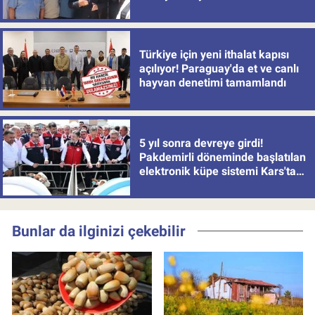
Türkiye için yeni ithalat kapısı
açılıyor! Paraguay'da et ve canlı
hayvan denetimi tamamlandı
5 yıl sonra devreye girdi!
Pakdemirli döneminde başlatılan
elektronik küpe sistemi Kars'tan
uygulamaya alındı
Bunlar da ilginizi çekebilir