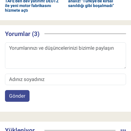
TAFE'den dev yatırım! DEUTZ
analiz! "Türkiye'de kırsal
ile yeni motor fabrikasını
sanıldığı gibi boşalmadı"
hizmete açtı
Yorumlar (3)
Gönder
Yükleniyor...