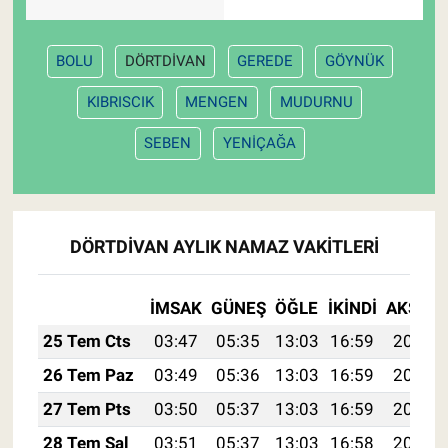
BOLU
DÖRTDİVAN
GEREDE
GÖYNÜK
KIBRISCIK
MENGEN
MUDURNU
SEBEN
YENİÇAĞA
DÖRTDİVAN AYLIK NAMAZ VAKITLERI
İMSAK
GÜNEŞ
ÖĞLE
İKINDI
AKŞAM
25 Tem Cts
03:47
05:35
13:03
16:59
20:22
26 Tem Paz
03:49
05:36
13:03
16:59
20:21
27 Tem Pts
03:50
05:37
13:03
16:59
20:20
28 Tem Sal
03:51
05:37
13:03
16:58
20:19