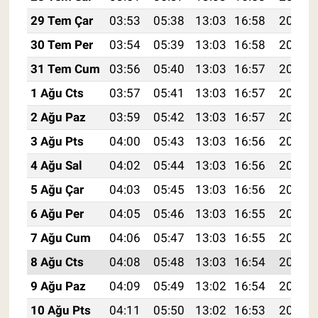
29 Tem Çar
03:53
05:38
13:03
16:58
20:18
30 Tem Per
03:54
05:39
13:03
16:58
20:17
31 Tem Cum
03:56
05:40
13:03
16:57
20:16
1 Ağu Cts
03:57
05:41
13:03
16:57
20:15
2 Ağu Paz
03:59
05:42
13:03
16:57
20:14
3 Ağu Pts
04:00
05:43
13:03
16:56
20:13
4 Ağu Sal
04:02
05:44
13:03
16:56
20:12
5 Ağu Çar
04:03
05:45
13:03
16:56
20:11
6 Ağu Per
04:05
05:46
13:03
16:55
20:10
7 Ağu Cum
04:06
05:47
13:03
16:55
20:08
8 Ağu Cts
04:08
05:48
13:03
16:54
20:07
9 Ağu Paz
04:09
05:49
13:02
16:54
20:06
10 Ağu Pts
04:11
05:50
13:02
16:53
20:05