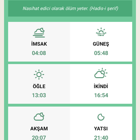
Nasihat edici olarak ölüm yeter. (Hadis-i şerif)
Pankobirlik
Et fiyatları
Tarım Bilgisi
İMSAK
GÜNEŞ
04:08
05:48
Yetiştirici Soruyor
Dünyada Tarım
ÖĞLE
İKINDI
Üretici Birlikleri
13:03
16:54
Şeker ve Şekerli Mamüller
Tahıllar ve Baklagiller
AKŞAM
YATSI
20:07
21:40
Tohum