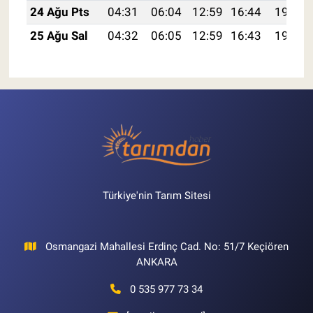
24 Ağu Pts
04:31
06:04
12:59
16:44
19:45
25 Ağu Sal
04:32
06:05
12:59
16:43
19:43
Türkiye'nin Tarım Sitesi
Osmangazi Mahallesi Erdinç Cad. No: 51/7 Keçiören
ANKARA
0 535 977 73 34