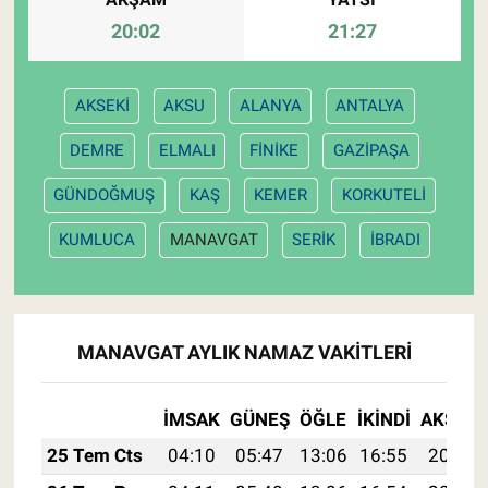
20:02
21:27
AKSEKİ
AKSU
ALANYA
ANTALYA
DEMRE
ELMALI
FİNİKE
GAZİPAŞA
GÜNDOĞMUŞ
KAŞ
KEMER
KORKUTELİ
KUMLUCA
MANAVGAT
SERİK
İBRADI
MANAVGAT AYLIK NAMAZ VAKITLERI
İMSAK
GÜNEŞ
ÖĞLE
İKINDI
AKŞAM
25 Tem Cts
04:10
05:47
13:06
16:55
20:14