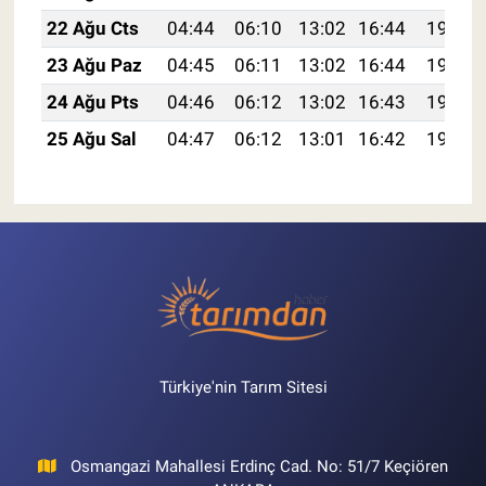
22 Ağu Cts
04:44
06:10
13:02
16:44
19:45
23 Ağu Paz
04:45
06:11
13:02
16:44
19:43
24 Ağu Pts
04:46
06:12
13:02
16:43
19:42
25 Ağu Sal
04:47
06:12
13:01
16:42
19:41
Türkiye'nin Tarım Sitesi
Osmangazi Mahallesi Erdinç Cad. No: 51/7 Keçiören