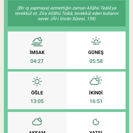
(Bir iş yapmaya) azmettiğin zaman Allâhü Teâlâ'ya
Pankobirlik
tevekkül et. Zira Allâhü Teâlâ, tevekkül eden kullarını
sever. (Âl-i İmrân Sûresi, 159)
Et fiyatları
Tarım Bilgisi
İMSAK
GÜNEŞ
Yetiştirici Soruyor
04:27
05:58
Dünyada Tarım
Üretici Birlikleri
ÖĞLE
İKINDI
13:05
16:51
Şeker ve Şekerli Mamüller
Tahıllar ve Baklagiller
Tohum
AKŞAM
YATSI