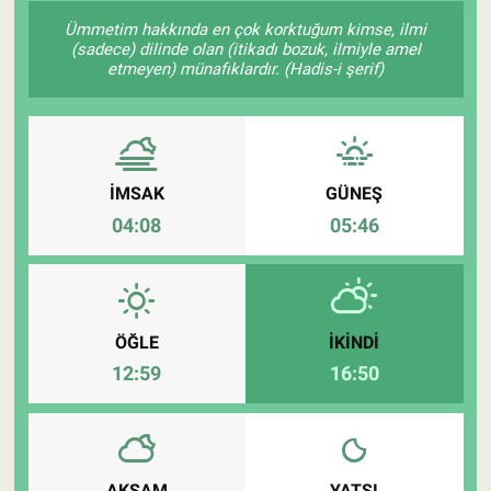
Ümmetim hakkında en çok korktuğum kimse, ilmi
Pankobirlik
(sadece) dilinde olan (itikadı bozuk, ilmiyle amel
etmeyen) münafıklardır. (Hadis-i şerif)
Et fiyatları
Tarım Bilgisi
İMSAK
GÜNEŞ
Yetiştirici Soruyor
04:08
05:46
Dünyada Tarım
Üretici Birlikleri
ÖĞLE
İKINDI
12:59
16:50
Şeker ve Şekerli Mamüller
Tahıllar ve Baklagiller
Tohum
AKŞAM
YATSI