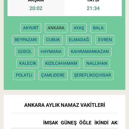
20:02
21:34
AKYURT
ANKARA
AYAŞ
BALA
BEYPAZARI
CUBUK
ELMADAĞ
EVREN
GÜDÜL
HAYMANA
KAHRAMANKAZAN
KALECİK
KIZILCAHAMAM
NALLIHAN
POLATLI
ÇAMLIDERE
ŞEREFLİKOÇHİSAR
ANKARA AYLIK NAMAZ VAKITLERI
İMSAK
GÜNEŞ
ÖĞLE
İKINDI
AKŞAM