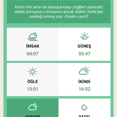
Kimin ilmi artar da dünyaya karşı (rağbeti azalarak)
Pankobirlik
zühdü artmazsa o kimsenin ancak Allâhü Teâlâ'dan
uzaklığı artmış olur. (Hadis-i şerif)
Et fiyatları
Tarım Bilgisi
İMSAK
GÜNEŞ
Yetiştirici Soruyor
04:07
05:47
Dünyada Tarım
Üretici Birlikleri
ÖĞLE
İKINDI
13:01
16:52
Şeker ve Şekerli Mamüller
Tahıllar ve Baklagiller
Tohum
AKŞAM
YATSI