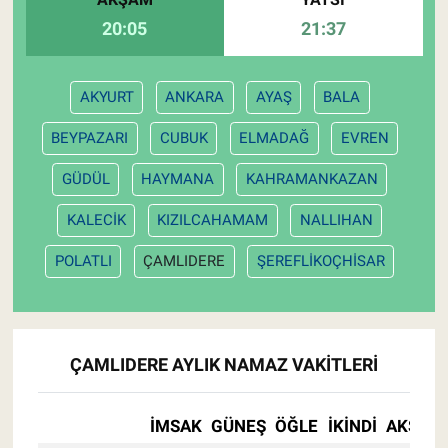
20:05
21:37
AKYURT
ANKARA
AYAŞ
BALA
BEYPAZARI
CUBUK
ELMADAĞ
EVREN
GÜDÜL
HAYMANA
KAHRAMANKAZAN
KALECİK
KIZILCAHAMAM
NALLIHAN
POLATLI
ÇAMLIDERE
ŞEREFLİKOÇHİSAR
ÇAMLIDERE AYLIK NAMAZ VAKITLERI
İMSAK
GÜNEŞ
ÖĞLE
İKINDI
AKŞAM