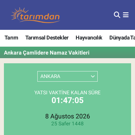
Tarım
Nöbetçi Eczaneler
Tarım
Tarımsal Destekler
Hayvancılık
Dünyada T
Hayvancılık
Hava Durumu
Ankara Çamlidere Namaz Vakitleri
Gıda
Trafik Durumu
Güncel
Süper Lig Puan Durumu ve Fikstür
ANKARA
Tarımsal Destekler
Tüm Manşetler
YATSI VAKTINE KALAN SÜRE
01:47:05
Tarım Bakanlığı
Son Dakika Haberleri
TZOB
Haber Arşivi
8 Ağustos 2026
25 Safer 1448
Tarım Kredi Kooperatifleri