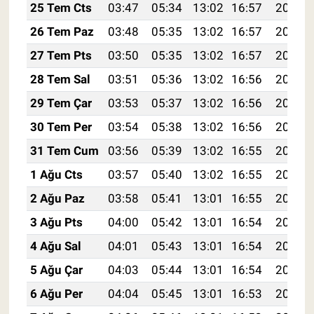
25 Tem Cts
03:47
05:34
13:02
16:57
20:20
26 Tem Paz
03:48
05:35
13:02
16:57
20:19
27 Tem Pts
03:50
05:35
13:02
16:57
20:18
28 Tem Sal
03:51
05:36
13:02
16:56
20:17
29 Tem Çar
03:53
05:37
13:02
16:56
20:16
30 Tem Per
03:54
05:38
13:02
16:56
20:15
31 Tem Cum
03:56
05:39
13:02
16:55
20:14
1 Ağu Cts
03:57
05:40
13:02
16:55
20:13
2 Ağu Paz
03:58
05:41
13:01
16:55
20:12
3 Ağu Pts
04:00
05:42
13:01
16:54
20:11
4 Ağu Sal
04:01
05:43
13:01
16:54
20:10
5 Ağu Çar
04:03
05:44
13:01
16:54
20:09
6 Ağu Per
04:04
05:45
13:01
16:53
20:07