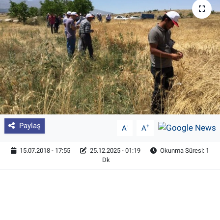
Pankobirlik
Et fiyatları
Tarım Bilgisi
Yetiştirici Soruyor
Dünyada Tarım
Paylaş
-
+
A
A
Üretici Birlikleri
15.07.2018 - 17:55
25.12.2025 - 01:19
Okunma Süresi: 1
Dk
Şeker ve Şekerli Mamüller
Tahıllar ve Baklagiller
Tohum