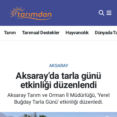
Tarım
Nöbetçi Eczaneler
Tarım
Tarımsal Destekler
Hayvancılık
Dünyada T
Hayvancılık
Hava Durumu
Gıda
Trafik Durumu
Güncel
Süper Lig Puan Durumu ve Fikstür
AKSARAY
Aksaray’da tarla günü
Tarımsal Destekler
Tüm Manşetler
etkinliği düzenlendi
Tarım Bakanlığı
Son Dakika Haberleri
Aksaray Tarım ve Orman İl Müdürlüğü, 'Yerel
TZOB
Haber Arşivi
Buğday Tarla Günü' etkinliği düzenledi.
Tarım Kredi Kooperatifleri