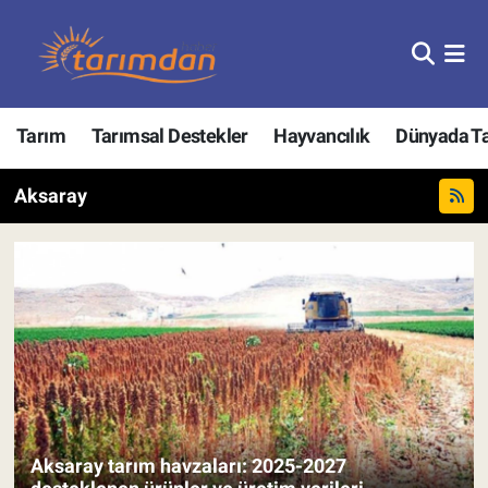
Tarım
Nöbetçi Eczaneler
Tarım
Tarımsal Destekler
Hayvancılık
Dünyada T
Hayvancılık
Hava Durumu
Gıda
Trafik Durumu
Aksaray
Güncel
Süper Lig Puan Durumu ve Fikstür
Tarımsal Destekler
Tüm Manşetler
Tarım Bakanlığı
Son Dakika Haberleri
TZOB
Haber Arşivi
Aksaray tarım havzaları: 2025-2027
Tarım Kredi Kooperatifleri