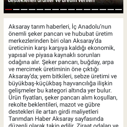
desteklenen ürünler ve üretim verileri
Pankobirlik
1
2
3
4
5
6
7
8
9
10
11
12
13
14
15
Et fiyatları
Aksaray tarım haberleri, İç Anadolu’nun
önemli şeker pancarı ve hububat üretim
Tarım Bilgisi
merkezlerinden biri olan Aksaray’da
üreticinin karşı karşıya kaldığı ekonomik,
Yetiştirici Soruyor
yapısal ve piyasa kaynaklı sorunları
odağına alır. Şeker pancarı, buğday, arpa
Dünyada Tarım
ve mercimek üretiminin öne çıktığı
Aksaray’da; yem bitkileri, sebze üretimi ve
büyükbaş-küçükbaş hayvancılığa ilişkin
Üretici Birlikleri
gelişmeler bu kategori altında yer bulur.
Ürün fiyatları, şeker pancarı alım koşulları,
Şeker ve Şekerli Mamüller
rekolte beklentileri, mazot ve gübre
destekleri ile artan girdi maliyetleri
Tahıllar ve Baklagiller
Tarımdan Haber Aksaray sayfasında
düzenli olarak takip edilir. Ziraat odaları ve
Tohum