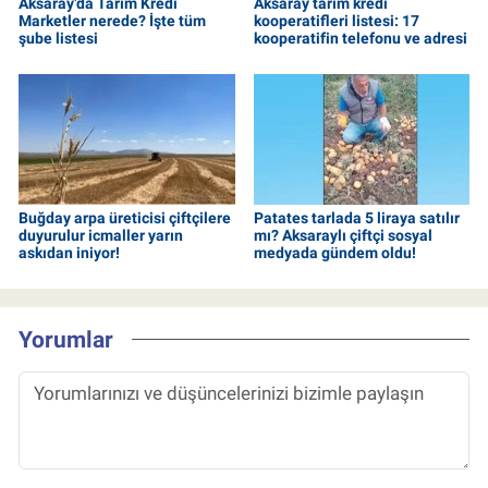
Aksaray’da Tarım Kredi
Aksaray tarım kredi
Marketler nerede? İşte tüm
kooperatifleri listesi: 17
şube listesi
kooperatifin telefonu ve adresi
Buğday arpa üreticisi çiftçilere
Patates tarlada 5 liraya satılır
duyurulur icmaller yarın
mı? Aksaraylı çiftçi sosyal
askıdan iniyor!
medyada gündem oldu!
Yorumlar