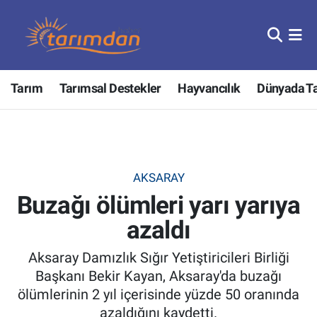
Tarım
Nöbetçi Eczaneler
Tarım
Tarımsal Destekler
Hayvancılık
Dünyada T
Hayvancılık
Hava Durumu
Gıda
Trafik Durumu
Güncel
Süper Lig Puan Durumu ve Fikstür
AKSARAY
Buzağı ölümleri yarı yarıya
Tarımsal Destekler
Tüm Manşetler
azaldı
Tarım Bakanlığı
Son Dakika Haberleri
Aksaray Damızlık Sığır Yetiştiricileri Birliği
TZOB
Haber Arşivi
Başkanı Bekir Kayan, Aksaray'da buzağı
ölümlerinin 2 yıl içerisinde yüzde 50 oranında
Tarım Kredi Kooperatifleri
azaldığını kaydetti.