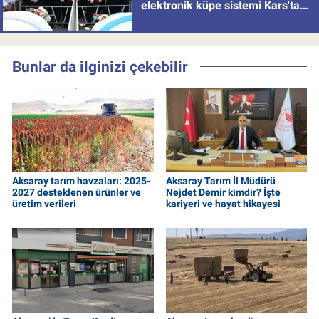
elektronik küpe sistemi Kars'tan
uygulamaya alındı
Bunlar da ilginizi çekebilir
Aksaray tarım havzaları: 2025-
Aksaray Tarım İl Müdürü
2027 desteklenen ürünler ve
Nejdet Demir kimdir? İşte
üretim verileri
kariyeri ve hayat hikayesi