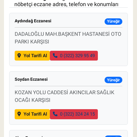
nöbetçi eczane adres, telefon ve konumları
Pankobirlik
Aydındağ Eczanesi
Yüreğir
Et fiyatları
DADALOĞLU MAH.BAŞKENT HASTANESİ OTO
PARKI KARŞISI
Tarım Bilgisi
Yol Tarifi Al
0 (322) 329 95 49
Yetiştirici Soruyor
Dünyada Tarım
Soydan Eczanesi
Yüreğir
Üretici Birlikleri
KOZAN YOLU CADDESİ AKINCILAR SAĞLIK
OCAĞI KARŞISI
Şeker ve Şekerli Mamüller
Yol Tarifi Al
0 (322) 324 24 15
Tahıllar ve Baklagiller
Tohum