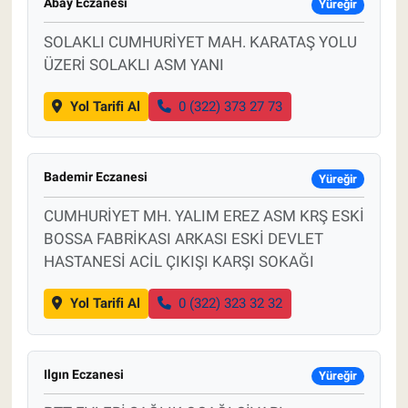
Abay Eczanesi
Yüreğir
SOLAKLI CUMHURİYET MAH. KARATAŞ YOLU
ÜZERİ SOLAKLI ASM YANI
Yol Tarifi Al
0 (322) 373 27 73
Bademir Eczanesi
Yüreğir
CUMHURİYET MH. YALIM EREZ ASM KRŞ ESKİ
BOSSA FABRİKASI ARKASI ESKİ DEVLET
HASTANESİ ACİL ÇIKIŞI KARŞI SOKAĞI
Yol Tarifi Al
0 (322) 323 32 32
Ilgın Eczanesi
Yüreğir