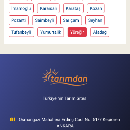
İmamoğlu
Karaisali
Karataş
Kozan
Pozanti
Saimbeyli
Sariçam
Seyhan
Tufanbeyli
Yumurtalik
Yüreğir
Aladağ
Türkiye'nin Tarım Sitesi
Osmangazi Mahallesi Erdinç Cad. No: 51/7 Keçiören
ANKARA