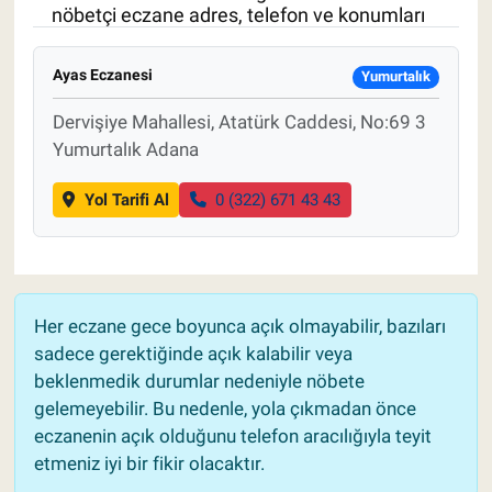
nöbetçi eczane adres, telefon ve konumları
Pankobirlik
Ayas Eczanesi
Yumurtalık
Et fiyatları
Dervişiye Mahallesi, Atatürk Caddesi, No:69 3
Yumurtalık Adana
Tarım Bilgisi
Yol Tarifi Al
0 (322) 671 43 43
Yetiştirici Soruyor
Dünyada Tarım
Üretici Birlikleri
Her eczane gece boyunca açık olmayabilir, bazıları
sadece gerektiğinde açık kalabilir veya
Şeker ve Şekerli Mamüller
beklenmedik durumlar nedeniyle nöbete
gelemeyebilir. Bu nedenle, yola çıkmadan önce
Tahıllar ve Baklagiller
eczanenin açık olduğunu telefon aracılığıyla teyit
etmeniz iyi bir fikir olacaktır.
Tohum