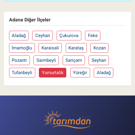
Adana Diğer İlçeler
Aladağ
Ceyhan
Çukurova
Feke
İmamoğlu
Karaisali
Karataş
Kozan
Pozanti
Saimbeyli
Sariçam
Seyhan
Tufanbeyli
Yumurtalik
Yüreğir
Aladağ