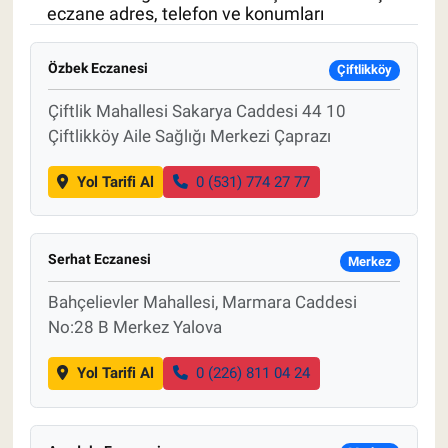
eczane adres, telefon ve konumları
Pankobirlik
Özbek Eczanesi
Çiftlikköy
Et fiyatları
Çiftlik Mahallesi Sakarya Caddesi 44 10
Çiftlikköy Aile Sağlığı Merkezi Çaprazı
Tarım Bilgisi
Yol Tarifi Al
0 (531) 774 27 77
Yetiştirici Soruyor
Dünyada Tarım
Serhat Eczanesi
Merkez
Üretici Birlikleri
Bahçelievler Mahallesi, Marmara Caddesi
No:28 B Merkez Yalova
Şeker ve Şekerli Mamüller
Yol Tarifi Al
0 (226) 811 04 24
Tahıllar ve Baklagiller
Tohum