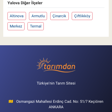
Yalova Diğer İlçeler
Altinova
Armutlu
Çinarcik
Çiftlikköy
Merkez
Termal
Türkiye'nin Tarım Sitesi
Osmangazi Mahallesi Erdinç Cad. No: 51/7 Keçiören
ANKARA