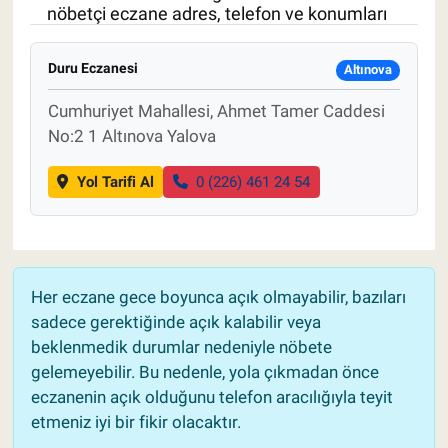
nöbetçi eczane adres, telefon ve konumları
Pankobirlik
Duru Eczanesi
Altınova
Et fiyatları
Cumhuriyet Mahallesi, Ahmet Tamer Caddesi
No:2 1 Altınova Yalova
Tarım Bilgisi
Yol Tarifi Al
0 (226) 461 24 54
Yetiştirici Soruyor
Dünyada Tarım
Üretici Birlikleri
Her eczane gece boyunca açık olmayabilir, bazıları
sadece gerektiğinde açık kalabilir veya
Şeker ve Şekerli Mamüller
beklenmedik durumlar nedeniyle nöbete
gelemeyebilir. Bu nedenle, yola çıkmadan önce
Tahıllar ve Baklagiller
eczanenin açık olduğunu telefon aracılığıyla teyit
etmeniz iyi bir fikir olacaktır.
Tohum