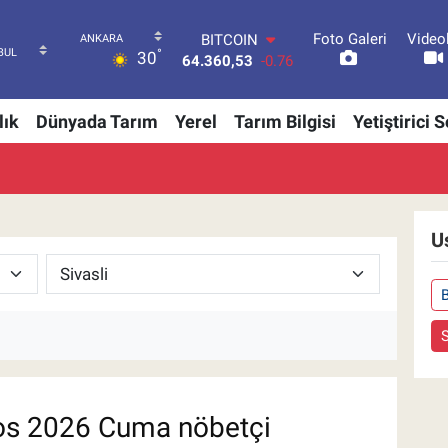
Foto Galeri
Video
BITCOIN
°
30
64.360,53
-0.76
DOLAR
47,7069
0.17
lık
Dünyada Tarım
Yerel
Tarım Bilgisi
Yetiştirici 
EURO
55,0265
0.01
STERLİN
64,1897
0.02
GRAM ALTIN
6618.49
2.12
U
BİST100
13.887
64
S
s 2026 Cuma nöbetçi