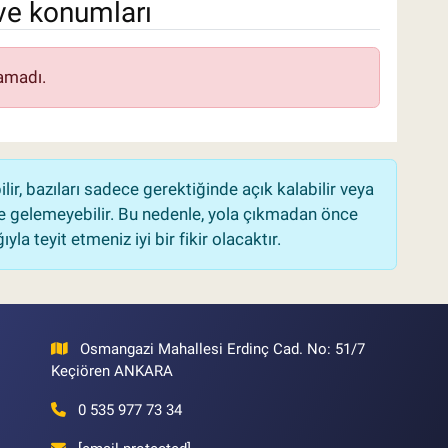
ve konumları
amadı.
r, bazıları sadece gerektiğinde açık kalabilir veya
 gelemeyebilir. Bu nedenle, yola çıkmadan önce
la teyit etmeniz iyi bir fikir olacaktır.
Osmangazi Mahallesi Erdinç Cad. No: 51/7
Keçiören ANKARA
0 535 977 73 34