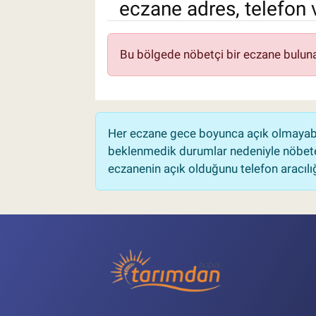
eczane adres, telefon 
Pankobirlik
Bu bölgede nöbetçi bir eczane bulun
Et fiyatları
Tarım Bilgisi
Yetiştirici Soruyor
Her eczane gece boyunca açık olmayabili
beklenmedik durumlar nedeniyle nöbete
eczanenin açık olduğunu telefon aracılığıy
Dünyada Tarım
Üretici Birlikleri
Şeker ve Şekerli Mamüller
Tahıllar ve Baklagiller
Tohum