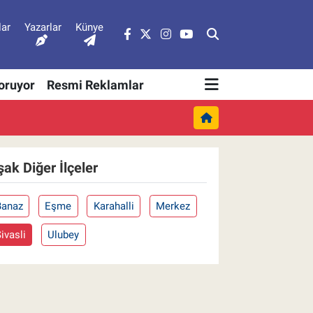
lar
Yazarlar
Künye
Soruyor
Resmi Reklamlar
şak Diğer İlçeler
Banaz
Eşme
Karahalli
Merkez
ivasli
Ulubey