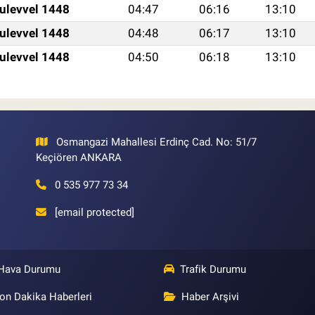
ulevvel 1448
04:47
06:16
13:10
ulevvel 1448
04:48
06:17
13:10
ulevvel 1448
04:50
06:18
13:10
Osmangazi Mahallesi Erdinç Cad. No: 51/7
Keçiören ANKARA
0 535 977 73 34
[email protected]
Hava Durumu
Trafik Durumu
on Dakika Haberleri
Haber Arşivi