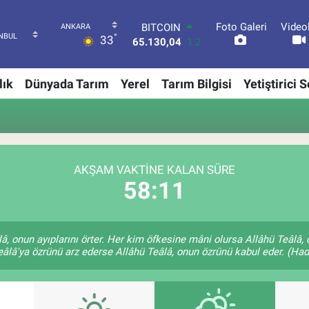
BITCOIN
Foto Galeri
Video
65.130,04
1.2
°
33
DOLAR
47,7106
0.17
EURO
lık
Dünyada Tarım
Yerel
Tarım Bilgisi
Yetiştirici 
55,1652
0.27
STERLİN
64,4046
0.35
GRAM ALTIN
6618.49
2.12
BİST100
AKŞAM VAKTINE KALAN SÜRE
13.773
-19
58:10
lâ, onun ayıplarını örter. Her kim öfkesine mâni olursa Allâhü Teâl
âlâ'ya özrünü arz ederse Allâhü Teâlâ, onun özrünü kabul eder. (Hadi