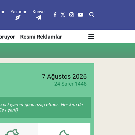
lar
Yazarlar
Künye
Soruyor
Resmi Reklamlar
7 Ağustos 2026
24 Safer 1448
â, ona kıyâmet günü azap etmez. Her kim de
s-i şerif)