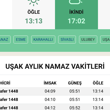
ÖĞLE
İKINDI
13:13
17:02
ANAZ
ESME
KARAHALLI
SİVASLI
ULUBEY
UŞA
UŞAK AYLIK NAMAZ VAKITLERI
HİCRİ
İMSAK
GÜNEŞ
ÖĞLE
afer 1448
04:09
05:51
13:14
afer 1448
04:10
05:51
13:14
afer 1448
04:12
05:52
13:14