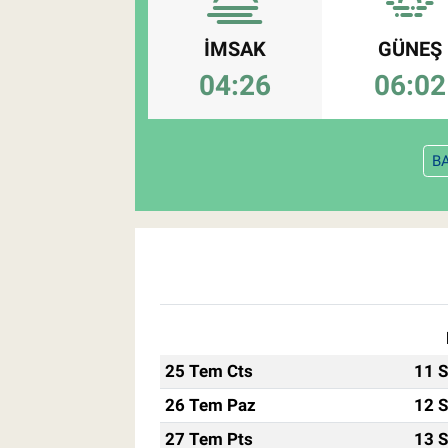
Pankobirlik
İMSAK
GÜNEŞ
04:26
06:02
Et fiyatları
Tarım Bilgisi
B
Yetiştirici Soruyor
Dünyada Tarım
Üretici Birlikleri
Şeker ve Şekerli Mamüller
25 Tem Cts
11 S
Tahıllar ve Baklagiller
26 Tem Paz
12 S
27 Tem Pts
13 S
Tohum