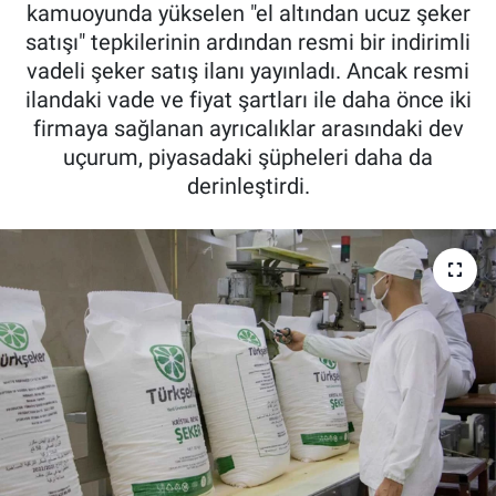
kamuoyunda yükselen "el altından ucuz şeker
Pankobirlik
satışı" tepkilerinin ardından resmi bir indirimli
vadeli şeker satış ilanı yayınladı. Ancak resmi
Et fiyatları
ilandaki vade ve fiyat şartları ile daha önce iki
firmaya sağlanan ayrıcalıklar arasındaki dev
Tarım Bilgisi
uçurum, piyasadaki şüpheleri daha da
derinleştirdi.
Yetiştirici Soruyor
Dünyada Tarım
Üretici Birlikleri
Şeker ve Şekerli Mamüller
Tahıllar ve Baklagiller
Tohum