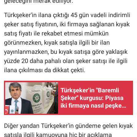
geleceğini merak ediliyor.
Türkşeker'in ilana çıktığı 45 gün vadeli indirimli
şeker satış fiyatının, iki firmaya sağlanan kıyak
satış fiyatı ile rekabet etmesi mümkün
görünmezken, kıyak satışla ilgili bir ilan
yayınlanmazken, bu kıyak satışa göre yaklaşık
yüzde 20 daha pahalı olan şeker satışı ile ilgili
ilana çıkılması da dikkat çekti.
Türkşeker’in "Baremli
Şeker" kurgusu: Piyasa
iki firmaya nasıl peşkeş
çekiliyor?
Diğer yandan Türkşeker'in gündeme gelen kıyak
satışla ilgili kamuoyuna hiç bir açıklama