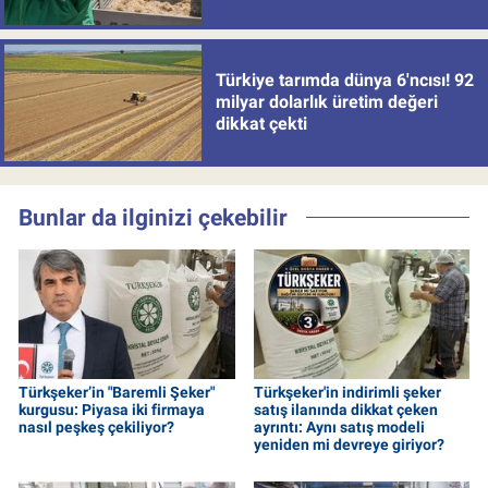
Türkiye tarımda dünya 6'ncısı! 92
milyar dolarlık üretim değeri
dikkat çekti
Bunlar da ilginizi çekebilir
Türkşeker’in "Baremli Şeker"
Türkşeker'in indirimli şeker
kurgusu: Piyasa iki firmaya
satış ilanında dikkat çeken
nasıl peşkeş çekiliyor?
ayrıntı: Aynı satış modeli
yeniden mi devreye giriyor?