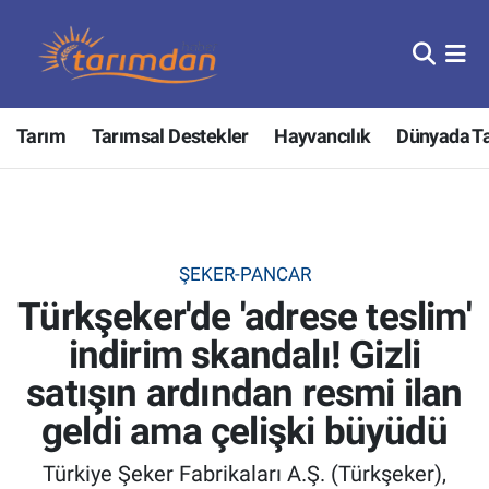
Tarım
Nöbetçi Eczaneler
Tarım
Tarımsal Destekler
Hayvancılık
Dünyada T
Hayvancılık
Hava Durumu
Gıda
Trafik Durumu
Güncel
Süper Lig Puan Durumu ve Fikstür
ŞEKER-PANCAR
Türkşeker'de 'adrese teslim'
Tarımsal Destekler
Tüm Manşetler
indirim skandalı! Gizli
Tarım Bakanlığı
Son Dakika Haberleri
satışın ardından resmi ilan
TZOB
Haber Arşivi
geldi ama çelişki büyüdü
Türkiye Şeker Fabrikaları A.Ş. (Türkşeker),
Tarım Kredi Kooperatifleri