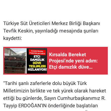
Türkiye Süt Üreticileri Merkez Birliği Başkanı
Tevfik Keskin, yayınladığı mesajında şunları
kaydetti:
Kırsalda Bereket
Projesi’nde yeni adım:
Etçi damızlık düve
teslimleri hızlanıyor
"Tarihi şanlı zaferlerle dolu büyük Türk
Milletimizin birlikte ve tek yürek olarak hareket
ettiği bu günlerde, Sayın Cumhurbaşkanımız R.
Tayyip ERDOĞAN’IN önderliğinde başlatılan