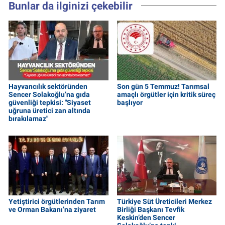
Bunlar da ilginizi çekebilir
Hayvancılık sektöründen
Son gün 5 Temmuz! Tarımsal
Sencer Solakoğlu’na gıda
amaçlı örgütler için kritik süreç
güvenliği tepkisi: "Siyaset
başlıyor
uğruna üretici zan altında
bırakılamaz"
Yetiştirici örgütlerinden Tarım
Türkiye Süt Üreticileri Merkez
ve Orman Bakanı’na ziyaret
Birliği Başkanı Tevfik
Keskin’den Sencer