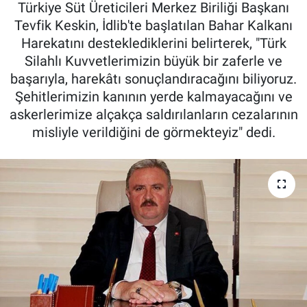
Türkiye Süt Üreticileri Merkez Biriliği Başkanı
Tevfik Keskin, İdlib'te başlatılan Bahar Kalkanı
Pankobirlik
Harekatını desteklediklerini belirterek, "Türk
Et fiyatları
Silahlı Kuvvetlerimizin büyük bir zaferle ve
başarıyla, harekâtı sonuçlandıracağını biliyoruz.
Tarım Bilgisi
Şehitlerimizin kanının yerde kalmayacağını ve
askerlerimize alçakça saldırılanların cezalarının
Yetiştirici Soruyor
misliyle verildiğini de görmekteyiz" dedi.
Dünyada Tarım
Üretici Birlikleri
Şeker ve Şekerli Mamüller
Tahıllar ve Baklagiller
Tohum