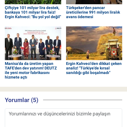
Çiftçiye 101 milyar lira destek,
Türkşeker'den pancar
bankaya 101 milyar lira faiz!
üreticilerine 991 milyon liralık
Ergin Kahveci: "Bu yol yol değil"
avans ödemesi
Manisa'da da üretim yapan
Ergin Kahveci'den dikkat çeken
TAFE'den dev yatırım! DEUTZ
analiz! "Türkiye'de kırsal
ile yeni motor fabrikasını
sanıldığı gibi boşalmadı"
hizmete açtı
Yorumlar (5)