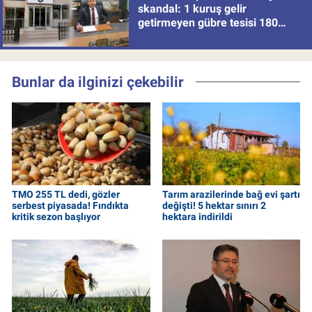
skandal: 1 kuruş gelir
getirmeyen gübre tesisi 180
milyon batırdı!
Bunlar da ilginizi çekebilir
TMO 255 TL dedi, gözler
Tarım arazilerinde bağ evi şartı
serbest piyasada! Fındıkta
değişti! 5 hektar sınırı 2
kritik sezon başlıyor
hektara indirildi