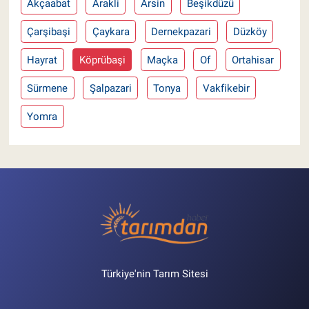
Akçaabat
Arakli
Arsin
Beşikdüzü
Çarşibaşi
Çaykara
Dernekpazari
Düzköy
Hayrat
Köprübaşi
Maçka
Of
Ortahisar
Sürmene
Şalpazari
Tonya
Vakfikebir
Yomra
Türkiye'nin Tarım Sitesi