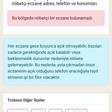
nöbetçi eczane adres, telefon ve konumları
Pankobirlik
Bu bölgede nöbetçi bir eczane bulunamadı.
Et fiyatları
Tarım Bilgisi
Her eczane gece boyunca açık olmayabilir, bazıları
Yetiştirici Soruyor
sadece gerektiğinde açık kalabilir veya
beklenmedik durumlar nedeniyle nöbete
Dünyada Tarım
gelemeyebilir. Bu nedenle, yola çıkmadan önce
eczanenin açık olduğunu telefon aracılığıyla teyit
Üretici Birlikleri
etmeniz iyi bir fikir olacaktır.
Şeker ve Şekerli Mamüller
Tahıllar ve Baklagiller
Trabzon Diğer İlçeler
Tohum