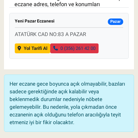
eczane adres, telefon ve konumları
Pankobirlik
Yeni Pazar Eczanesi
Pazar
Et fiyatları
ATATÜRK CAD NO:83 A PAZAR
Tarım Bilgisi
Yol Tarifi Al
0 (356) 261 42 00
Yetiştirici Soruyor
Dünyada Tarım
Her eczane gece boyunca açık olmayabilir, bazıları
Üretici Birlikleri
sadece gerektiğinde açık kalabilir veya
beklenmedik durumlar nedeniyle nöbete
Şeker ve Şekerli Mamüller
gelemeyebilir. Bu nedenle, yola çıkmadan önce
eczanenin açık olduğunu telefon aracılığıyla teyit
Tahıllar ve Baklagiller
etmeniz iyi bir fikir olacaktır.
Tohum