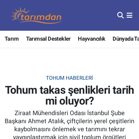
Tarım
Nöbetçi Eczaneler
Tarım
Tarımsal Destekler
Hayvancılık
Dünyada T
Hayvancılık
Hava Durumu
Gıda
Trafik Durumu
Güncel
Süper Lig Puan Durumu ve Fikstür
TOHUM HABERLERI
Tohum takas şenlikleri tarih
Tarımsal Destekler
Tüm Manşetler
mi oluyor?
Tarım Bakanlığı
Son Dakika Haberleri
Ziraat Mühendisleri Odası İstanbul Şube
TZOB
Haber Arşivi
Başkanı Ahmet Atalık, çiftçilerin yerel çeşitlerin
kaybolmasını önlemek ve tarımını tekrar
Tarım Kredi Kooperatifleri
yaygınlaştırmak için sivil toplum örgütleri