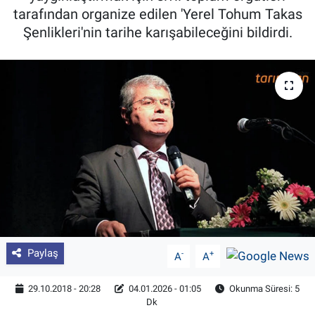
tarafından organize edilen 'Yerel Tohum Takas
Pankobirlik
Şenlikleri'nin tarihe karışabileceğini bildirdi.
Et fiyatları
Tarım Bilgisi
Yetiştirici Soruyor
Dünyada Tarım
Üretici Birlikleri
Şeker ve Şekerli Mamüller
Paylaş
-
+
A
A
Tahıllar ve Baklagiller
29.10.2018 - 20:28
04.01.2026 - 01:05
Okunma Süresi: 5
Dk
Tohum