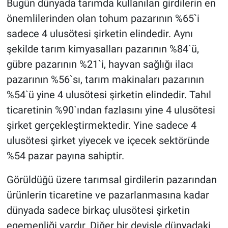
Bugün dünyada tarımda kullanılan girdilerin en
önemlilerinden olan tohum pazarının %65`i
sadece 4 ulusötesi şirketin elindedir. Aynı
şekilde tarım kimyasalları pazarının %84`ü,
gübre pazarının %21`i, hayvan sağlığı ilacı
pazarının %56`sı, tarım makinaları pazarının
%54`ü yine 4 ulusötesi şirketin elindedir. Tahıl
ticaretinin %90`ından fazlasını yine 4 ulusötesi
şirket gerçekleştirmektedir. Yine sadece 4
ulusötesi şirket yiyecek ve içecek sektöründe
%54 pazar payına sahiptir.
Görüldüğü üzere tarımsal girdilerin pazarından
ürünlerin ticaretine ve pazarlanmasına kadar
dünyada sadece birkaç ulusötesi şirketin
egemenliği vardır. Diğer bir deyişle dünyadaki