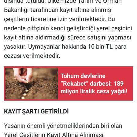
dışında tutuldu. Ülkemizde Tarım ve Orman
Bakanlığı tarafından kayıt altına alınmış
çeşitlerin ticaretine izin verilmektedir. Bu
nedenle çiftçinin kendi geliştirdiği yerel çeşidini
kayıt altına aldırmadığı sürece satışını yapması
yasaktır. Uymayanlar hakkında 10 bin TL para
cezası verilmektedir.
Tohum devlerine
“Rekabet” darbesi: 189
milyon liralık ceza yağdı!
KAYIT ŞARTI GETİRİLDİ
Yasanın önemli yönetmeliklerinden biri olan
Yerel Çeşitlerin Kayıt Altına Alınması,