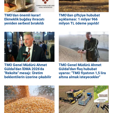
TMO'dan önemli karar!
TMO’dan çiftçiye hububat
Ekmeklik buğday ihracatı
açıklaması: 1 milyar 966
yeniden serbest bırakıldı
milyon TL ödeme yapıldı!
TMO Genel Müdürü Ahmet
TMO Genel Müdürü Ahmet
Güldal'dan İDMA 2026'da
Güldal'dan flaş hububat
"Rekolte" mesajı: Üretim
uyarısı: "TMO fiyatının 1,5 lira
beklentilerin üzerine çıkabilir
altına almak isteyecekler"