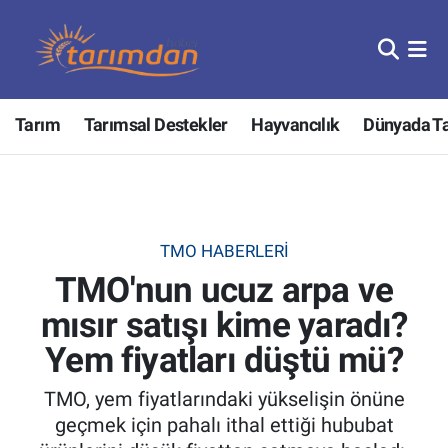
Tarım
Nöbetçi Eczaneler
Tarım
Tarımsal Destekler
Hayvancılık
Dünyada T
Hayvancılık
Hava Durumu
Gıda
Trafik Durumu
Güncel
Süper Lig Puan Durumu ve Fikstür
TMO HABERLERI
TMO'nun ucuz arpa ve
Tarımsal Destekler
Tüm Manşetler
mısır satışı kime yaradı?
Tarım Bakanlığı
Son Dakika Haberleri
Yem fiyatları düştü mü?
TZOB
Haber Arşivi
TMO, yem fiyatlarındaki yükselişin önüne
geçmek için pahalı ithal ettiği hububat
Tarım Kredi Kooperatifleri