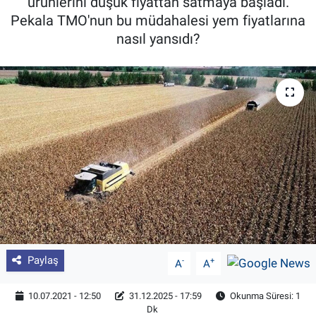
ürünlerini düşük fiyattan satmaya başladı.
Pekala TMO'nun bu müdahalesi yem fiyatlarına
Pankobirlik
nasıl yansıdı?
Et fiyatları
Tarım Bilgisi
Yetiştirici Soruyor
Dünyada Tarım
Üretici Birlikleri
Şeker ve Şekerli Mamüller
Paylaş
-
+
A
A
Tahıllar ve Baklagiller
10.07.2021 - 12:50
31.12.2025 - 17:59
Okunma Süresi: 1
Dk
Tohum