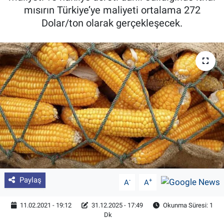
mısırın Türkiye’ye maliyeti ortalama 272
Pankobirlik
Dolar/ton olarak gerçekleşecek.
Et fiyatları
Tarım Bilgisi
Yetiştirici Soruyor
Dünyada Tarım
Üretici Birlikleri
Şeker ve Şekerli Mamüller
Paylaş
-
+
A
A
Tahıllar ve Baklagiller
11.02.2021 - 19:12
31.12.2025 - 17:49
Okunma Süresi: 1
Dk
Tohum