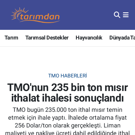
Tarım
Nöbetçi Eczaneler
Tarım
Tarımsal Destekler
Hayvancılık
Dünyada T
Hayvancılık
Hava Durumu
Gıda
Trafik Durumu
Güncel
Süper Lig Puan Durumu ve Fikstür
TMO HABERLERI
TMO'nun 235 bin ton mısır
Tarımsal Destekler
Tüm Manşetler
ithalat ihalesi sonuçlandı
Tarım Bakanlığı
Son Dakika Haberleri
TMO bugün 235.000 ton ithal mısır temin
TZOB
Haber Arşivi
etmek için ihale yaptı. İhalede ortalama fiyat
256 Dolar/ton olarak gerçekleşti. Liman
Tarım Kredi Kooperatifleri
maliyeti ve nakliye ücreti dahil edildiğinde ithal