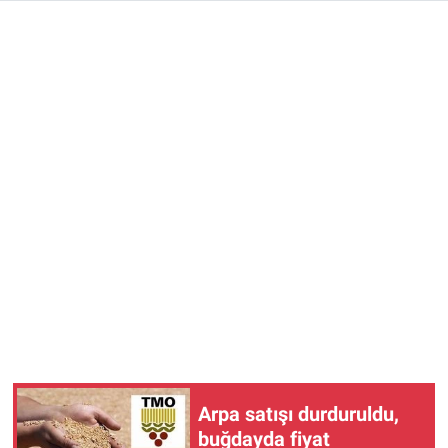
Arpa satışı durduruldu,
buğdayda fiyat