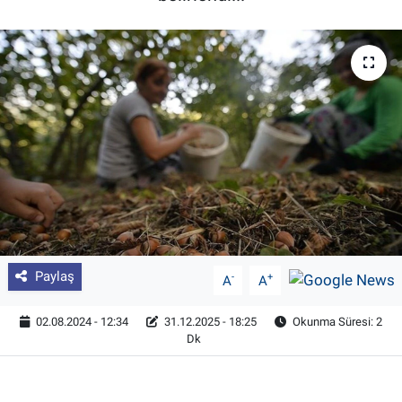
Pankobirlik
Et fiyatları
Tarım Bilgisi
Yetiştirici Soruyor
Dünyada Tarım
Üretici Birlikleri
Paylaş
-
+
A
A
Şeker ve Şekerli Mamüller
02.08.2024 - 12:34
31.12.2025 - 18:25
Okunma Süresi: 2
Dk
Tahıllar ve Baklagiller
Tohum