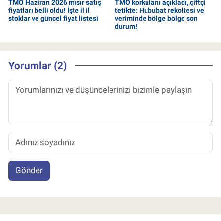
TMO Haziran 2026 mısır satış
TMO korkulanı açıkladı, çiftçi
fiyatları belli oldu! İşte il il
tetikte: Hububat rekoltesi ve
stoklar ve güncel fiyat listesi
veriminde bölge bölge son
durum!
Yorumlar (2)
Gönder