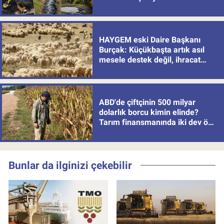
HAYGEM eski Daire Başkanı
Burçak: Küçükbaşta artık asıl
mesele destek değil, ihracat
politikası
ABD'de çiftçinin 500 milyar
dolarlık borcu kimin elinde?
Tarım finansmanında iki dev öne
çıkıyor
Bunlar da ilginizi çekebilir