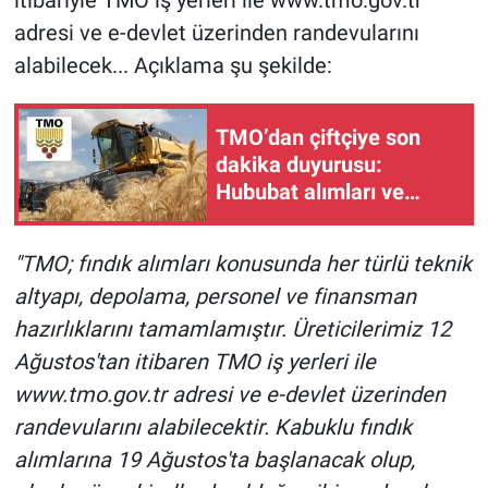
itibariyle TMO iş yerleri ile www.tmo.gov.tr
adresi ve e-devlet üzerinden randevularını
alabilecek... Açıklama şu şekilde:
TMO’dan çiftçiye son
dakika duyurusu:
Hububat alımları ve
randevu sistemi başladı!
"TMO; fındık alımları konusunda her türlü teknik
altyapı, depolama, personel ve finansman
hazırlıklarını tamamlamıştır. Üreticilerimiz 12
Ağustos'tan itibaren TMO iş yerleri ile
www.tmo.gov.tr adresi ve e-devlet üzerinden
randevularını alabilecektir. Kabuklu fındık
alımlarına 19 Ağustos'ta başlanacak olup,