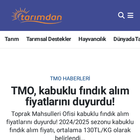
Tarım
Nöbetçi Eczaneler
Tarım
Tarımsal Destekler
Hayvancılık
Dünyada T
Hayvancılık
Hava Durumu
Gıda
Trafik Durumu
Güncel
Süper Lig Puan Durumu ve Fikstür
TMO HABERLERI
TMO, kabuklu fındık alım
Tarımsal Destekler
Tüm Manşetler
fiyatlarını duyurdu!
Tarım Bakanlığı
Son Dakika Haberleri
Toprak Mahsulleri Ofisi kabuklu fındık alım
TZOB
Haber Arşivi
fiyatlarını duyurdu! 2024/2025 sezonu kabuklu
fındık alım fiyatı, ortalama 130TL/KG olarak
Tarım Kredi Kooperatifleri
belirlendi...