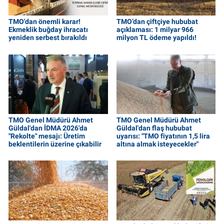
TMO'dan önemli karar!
TMO’dan çiftçiye hububat
Ekmeklik buğday ihracatı
açıklaması: 1 milyar 966
yeniden serbest bırakıldı
milyon TL ödeme yapıldı!
TMO Genel Müdürü Ahmet
TMO Genel Müdürü Ahmet
Güldal'dan İDMA 2026'da
Güldal'dan flaş hububat
"Rekolte" mesajı: Üretim
uyarısı: "TMO fiyatının 1,5 lira
beklentilerin üzerine çıkabilir
altına almak isteyecekler"