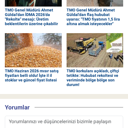
TMO Genel Müdürü Ahmet
TMO Genel Müdürü Ahmet
Güldal'dan İDMA 2026'da
Güldal'dan flaş hububat
"Rekolte" mesajı: Üretim
uyarısı: "TMO fiyatının 1,5 lira
beklentilerin üzerine çıkabilir
altına almak isteyecekler"
TMO Haziran 2026 mısır satış
TMO korkulanı açıkladı, çiftçi
fiyatları belli oldu! İşte il il
tetikte: Hububat rekoltesi ve
stoklar ve güncel fiyat listesi
veriminde bölge bölge son
durum!
Yorumlar