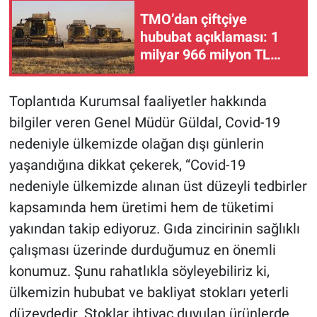
TMO’dan çiftçiye
hububat açıklaması: 1
milyar 966 milyon TL
ödeme yapıldı!
Toplantıda Kurumsal faaliyetler hakkında
bilgiler veren Genel Müdür Güldal, Covid-19
nedeniyle ülkemizde olağan dışı günlerin
yaşandığına dikkat çekerek, “Covid-19
nedeniyle ülkemizde alınan üst düzeyli tedbirler
kapsamında hem üretimi hem de tüketimi
yakından takip ediyoruz. Gıda zincirinin sağlıklı
çalışması üzerinde durduğumuz en önemli
konumuz. Şunu rahatlıkla söyleyebiliriz ki,
ülkemizin hububat ve bakliyat stokları yeterli
düzeydedir. Stoklar ihtiyaç duyulan ürünlerde