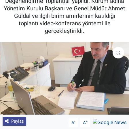
Değerlendirme Toplantısı' yapıldı. Kurum adına
Yönetim Kurulu Başkanı ve Genel Müdür Ahmet
Pankobirlik
Güldal ve ilgili birim amirlerinin katıldığı
toplantı video-konferans yöntemi ile
Et fiyatları
gerçekleştirildi.
Tarım Bilgisi
Yetiştirici Soruyor
Dünyada Tarım
Üretici Birlikleri
Şeker ve Şekerli Mamüller
Tahıllar ve Baklagiller
Paylaş
-
+
A
A
Tohum