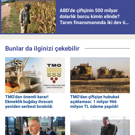
ABD'de çiftçinin 500 milyar
dolarlık borcu kimin elinde?
Tarım finansmanında iki dev öne
çıkıyor
Bunlar da ilginizi çekebilir
TMO'dan önemli karar!
TMO’dan çiftçiye hububat
Ekmeklik buğday ihracatı
açıklaması: 1 milyar 966
yeniden serbest bırakıldı
milyon TL ödeme yapıldı!