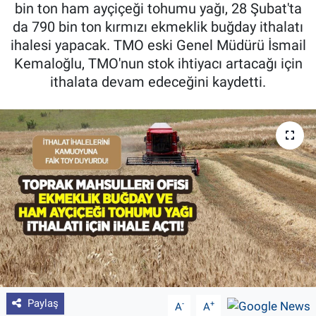
bin ton ham ayçiçeği tohumu yağı, 28 Şubat'ta
Pankobirlik
da 790 bin ton kırmızı ekmeklik buğday ithalatı
ihalesi yapacak. TMO eski Genel Müdürü İsmail
Et fiyatları
Kemaloğlu, TMO'nun stok ihtiyacı artacağı için
ithalata devam edeceğini kaydetti.
Tarım Bilgisi
Yetiştirici Soruyor
Dünyada Tarım
Üretici Birlikleri
Şeker ve Şekerli Mamüller
Tahıllar ve Baklagiller
Paylaş
-
+
A
A
Tohum