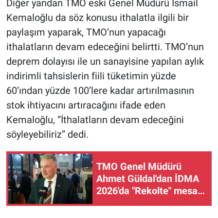
Diğer yandan TMO eski Genel Müdürü İsmail
Kemaloğlu da söz konusu ithalatla ilgili bir
paylaşım yaparak, TMO’nun yapacağı
ithalatların devam edeceğini belirtti. TMO’nun
deprem dolayısı ile un sanayisine yapılan aylık
indirimli tahsislerin fiili tüketimin yüzde
60’ından yüzde 100’lere kadar artırılmasının
stok ihtiyacını artıracağını ifade eden
Kemaloğlu, “İthalatların devam edeceğini
söyleyebiliriz” dedi.
TMO Genel Müdürü
Ahmet Güldal'dan İDMA
2026'da "Rekolte" mesajı:
Üretim beklentilerin
üzerine çıkabilir