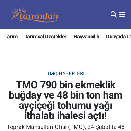
Tarım
Nöbetçi Eczaneler
Tarım
Tarımsal Destekler
Hayvancılık
Dünyada T
Hayvancılık
Hava Durumu
Gıda
Trafik Durumu
Güncel
Süper Lig Puan Durumu ve Fikstür
TMO HABERLERI
TMO 790 bin ekmeklik
Tarımsal Destekler
Tüm Manşetler
buğday ve 48 bin ton ham
Tarım Bakanlığı
Son Dakika Haberleri
ayçiçeği tohumu yağı
TZOB
Haber Arşivi
ithalatı ihalesi açtı!
Toprak Mahsulleri Ofisi (TMO), 24 Şubat'ta 48
Tarım Kredi Kooperatifleri