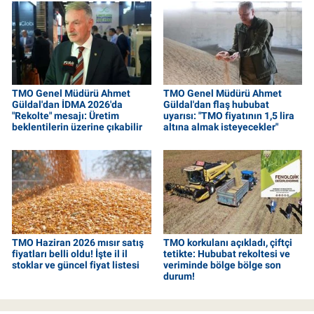
TMO Genel Müdürü Ahmet
TMO Genel Müdürü Ahmet
Güldal'dan İDMA 2026'da
Güldal'dan flaş hububat
"Rekolte" mesajı: Üretim
uyarısı: "TMO fiyatının 1,5 lira
beklentilerin üzerine çıkabilir
altına almak isteyecekler"
TMO Haziran 2026 mısır satış
TMO korkulanı açıkladı, çiftçi
fiyatları belli oldu! İşte il il
tetikte: Hububat rekoltesi ve
stoklar ve güncel fiyat listesi
veriminde bölge bölge son
durum!