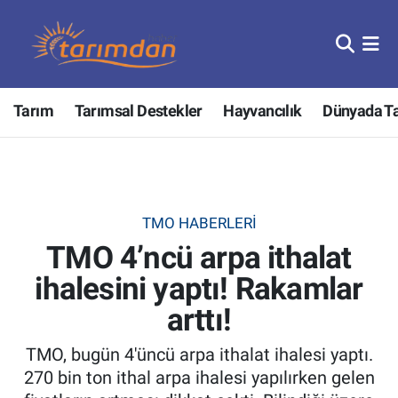
Tarım
Nöbetçi Eczaneler
Tarım
Tarımsal Destekler
Hayvancılık
Dünyada T
Hayvancılık
Hava Durumu
Gıda
Trafik Durumu
Güncel
Süper Lig Puan Durumu ve Fikstür
TMO HABERLERI
TMO 4’ncü arpa ithalat
Tarımsal Destekler
Tüm Manşetler
ihalesini yaptı! Rakamlar
Tarım Bakanlığı
Son Dakika Haberleri
arttı!
TZOB
Haber Arşivi
TMO, bugün 4'üncü arpa ithalat ihalesi yaptı.
270 bin ton ithal arpa ihalesi yapılırken gelen
Tarım Kredi Kooperatifleri