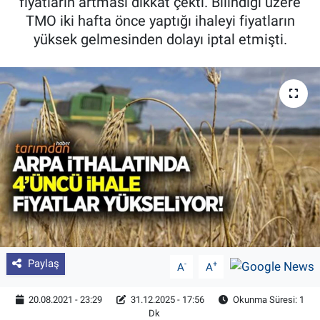
fiyatların artması dikkat çekti. Bilindiği üzere
TMO iki hafta önce yaptığı ihaleyi fiyatların
Pankobirlik
yüksek gelmesinden dolayı iptal etmişti.
Et fiyatları
Tarım Bilgisi
Yetiştirici Soruyor
Dünyada Tarım
Üretici Birlikleri
Şeker ve Şekerli Mamüller
Paylaş
-
+
A
A
Tahıllar ve Baklagiller
20.08.2021 - 23:29
31.12.2025 - 17:56
Okunma Süresi: 1
Dk
Tohum