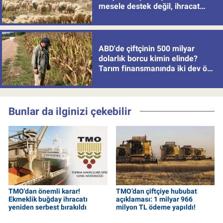
mesele destek değil, ihracat
politikası
ABD'de çiftçinin 500 milyar
dolarlık borcu kimin elinde?
Tarım finansmanında iki dev öne
çıkıyor
Bunlar da ilginizi çekebilir
TMO'dan önemli karar!
TMO’dan çiftçiye hububat
Ekmeklik buğday ihracatı
açıklaması: 1 milyar 966
yeniden serbest bırakıldı
milyon TL ödeme yapıldı!