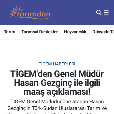
Tarım
Nöbetçi Eczaneler
Tarım
Tarımsal Destekler
Hayvancılık
Dünyada T
Hayvancılık
Hava Durumu
Gıda
Trafik Durumu
Güncel
Süper Lig Puan Durumu ve Fikstür
TİGEM HABERLERI
TİGEM'den Genel Müdür
Tarımsal Destekler
Tüm Manşetler
Hasan Gezginç ile ilgili
Tarım Bakanlığı
Son Dakika Haberleri
maaş açıklaması!
TZOB
Haber Arşivi
TİGEM Genel Müdürlüğüne atanan Hasan
Gezginç'in Türk-Sudan Uluslararası Tarım ve
Tarım Kredi Kooperatifleri