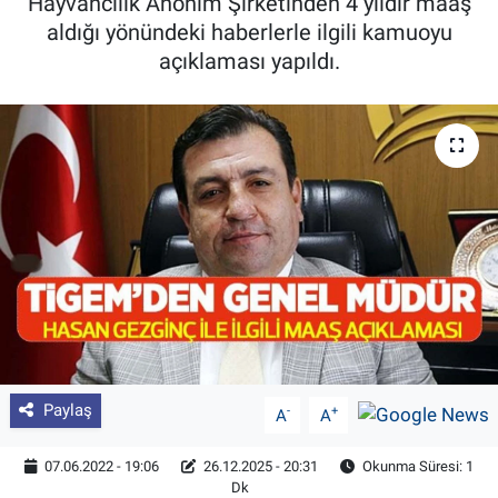
Hayvancılık Anonim Şirketinden 4 yıldır maaş
aldığı yönündeki haberlerle ilgili kamuoyu
Pankobirlik
açıklaması yapıldı.
Et fiyatları
Tarım Bilgisi
Yetiştirici Soruyor
Dünyada Tarım
Üretici Birlikleri
Şeker ve Şekerli Mamüller
Paylaş
-
+
A
A
Tahıllar ve Baklagiller
07.06.2022 - 19:06
26.12.2025 - 20:31
Okunma Süresi: 1
Dk
Tohum