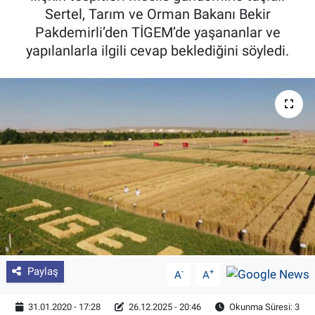
Sertel, Tarım ve Orman Bakanı Bekir
Pankobirlik
Pakdemirli’den TİGEM’de yaşananlar ve
yapılanlarla ilgili cevap beklediğini söyledi.
Et fiyatları
Tarım Bilgisi
Yetiştirici Soruyor
Dünyada Tarım
Üretici Birlikleri
Şeker ve Şekerli Mamüller
Paylaş
-
+
A
A
Tahıllar ve Baklagiller
31.01.2020 - 17:28
26.12.2025 - 20:46
Okunma Süresi: 3
Tohum