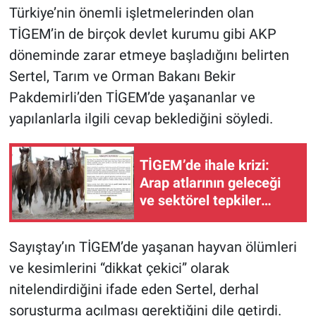
Türkiye’nin önemli işletmelerinden olan
TİGEM’in de birçok devlet kurumu gibi AKP
döneminde zarar etmeye başladığını belirten
Sertel, Tarım ve Orman Bakanı Bekir
Pakdemirli’den TİGEM’de yaşananlar ve
yapılanlarla ilgili cevap beklediğini söyledi.
TİGEM’de ihale krizi:
Arap atlarının geleceği
ve sektörel tepkiler
büyüyor
Sayıştay’ın TİGEM’de yaşanan hayvan ölümleri
ve kesimlerini “dikkat çekici” olarak
nitelendirdiğini ifade eden Sertel, derhal
soruşturma açılması gerektiğini dile getirdi.