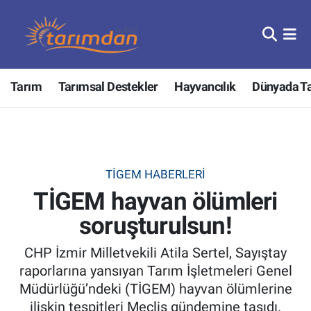
Tarım
Nöbetçi Eczaneler
Tarım
Tarımsal Destekler
Hayvancılık
Dünyada T
Hayvancılık
Hava Durumu
Gıda
Trafik Durumu
Güncel
Süper Lig Puan Durumu ve Fikstür
TİGEM HABERLERI
TİGEM hayvan ölümleri
Tarımsal Destekler
Tüm Manşetler
soruşturulsun!
Tarım Bakanlığı
Son Dakika Haberleri
CHP İzmir Milletvekili Atila Sertel, Sayıştay
TZOB
Haber Arşivi
raporlarına yansıyan Tarım İşletmeleri Genel
Müdürlüğü’ndeki (TİGEM) hayvan ölümlerine
Tarım Kredi Kooperatifleri
ilişkin tespitleri Meclis gündemine taşıdı.