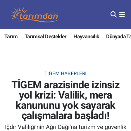
Tarım
Nöbetçi Eczaneler
Tarım
Tarımsal Destekler
Hayvancılık
Dünyada T
Hayvancılık
Hava Durumu
Gıda
Trafik Durumu
Güncel
Süper Lig Puan Durumu ve Fikstür
TİGEM HABERLERI
TİGEM arazisinde izinsiz
Tarımsal Destekler
Tüm Manşetler
yol krizi: Valilik, mera
Tarım Bakanlığı
Son Dakika Haberleri
kanununu yok sayarak
TZOB
Haber Arşivi
çalışmalara başladı!
Iğdır Valiliği’nin Ağrı Dağı’na turizm ve güvenlik
Tarım Kredi Kooperatifleri