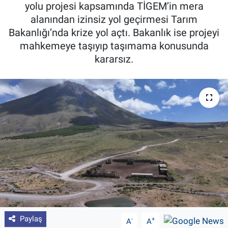
yolu projesi kapsamında TİGEM’in mera
Pankobirlik
alanından izinsiz yol geçirmesi Tarım
Bakanlığı’nda krize yol açtı. Bakanlık ise projeyi
Et fiyatları
mahkemeye taşıyıp taşımama konusunda
kararsız.
Tarım Bilgisi
Yetiştirici Soruyor
Dünyada Tarım
Üretici Birlikleri
Şeker ve Şekerli Mamüller
Tahıllar ve Baklagiller
Paylaş
-
+
A
A
Tohum