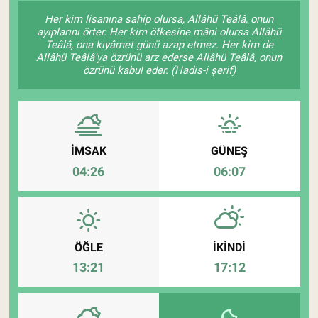
Her kim lisanına sahip olursa, Allâhü Teâlâ, onun
Pankobirlik
ayıplarını örter. Her kim öfkesine mâni olursa Allâhü
Teâlâ, ona kıyâmet günü azap etmez. Her kim de
Allâhü Teâlâ'ya özrünü arz ederse Allâhü Teâlâ, onun
Et fiyatları
özrünü kabul eder. (Hadis-i şerif)
Tarım Bilgisi
Yetiştirici Soruyor
İMSAK
GÜNEŞ
Dünyada Tarım
04:26
06:07
Üretici Birlikleri
Şeker ve Şekerli Mamüller
ÖĞLE
İKINDI
13:21
17:12
Tahıllar ve Baklagiller
Tohum