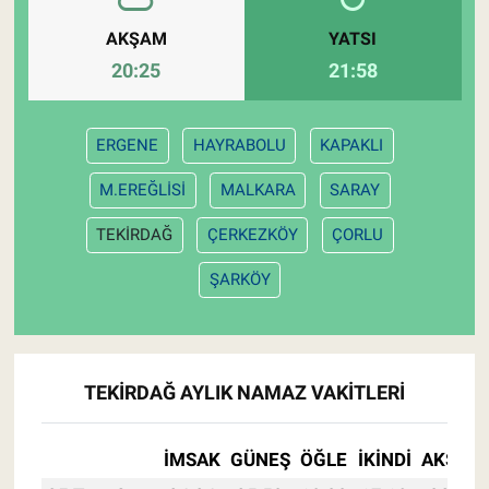
AKŞAM
YATSI
20:25
21:58
ERGENE
HAYRABOLU
KAPAKLI
M.EREĞLİSİ
MALKARA
SARAY
TEKİRDAĞ
ÇERKEZKÖY
ÇORLU
ŞARKÖY
TEKİRDAĞ AYLIK NAMAZ VAKITLERI
İMSAK
GÜNEŞ
ÖĞLE
İKINDI
AKŞAM