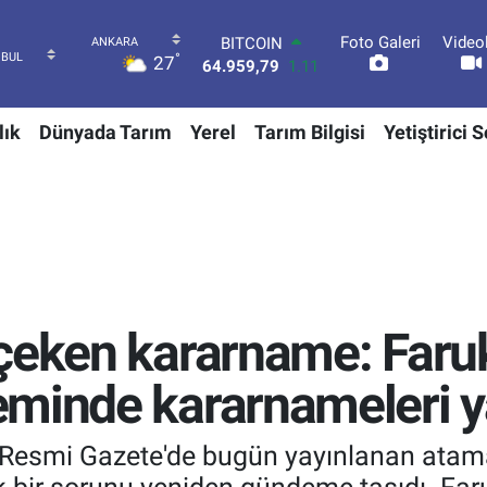
Foto Galeri
Video
DOLAR
°
27
47,7436
0.18
EURO
55,2510
0.32
lık
Dünyada Tarım
Yerel
Tarım Bilgisi
Yetiştirici 
STERLİN
64,4811
0.38
GRAM ALTIN
6660.55
0.03
BİST100
13.779
-14
BITCOIN
64.959,79
1.11
çeken kararname: Faruk
minde kararnameleri ya
k Resmi Gazete'de bugün yayınlanan atam