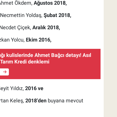
 Ahmet Ökdem,
Ağustos 2018,
 Necmettin Yoldaş,
Şubat 2018,
Necdet Çiçek,
Aralık 2018,
zkan Yolcu,
Ekim 2016,
ğı kulislerinde Ahmet Bağcı detayı! Asıl
 Tarım Kredi denklemi
e
yit Yıldız,
2016 ve
tan Keleş,
2018’den
buyana mevcut
.