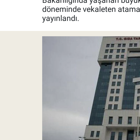
Bakanlığında yaşanan büyük 
döneminde vekaleten ataması 
Pankobirlik
yayınlandı.
Et fiyatları
Tarım Bilgisi
Yetiştirici Soruyor
Dünyada Tarım
Üretici Birlikleri
Şeker ve Şekerli Mamüller
Tahıllar ve Baklagiller
Tohum