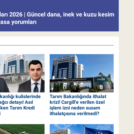
tları 2026 | Güncel dana, inek ve kuzu kesim
iyasa yorumları
anlığı kulislerinde
Tarım Bakanlığında ithalat
ğcı detayı! Asıl
krizi! Cargill'e verilen özel
eken Tarım Kredi
işlem izni neden susam
i
ithalatçısına verilmedi?