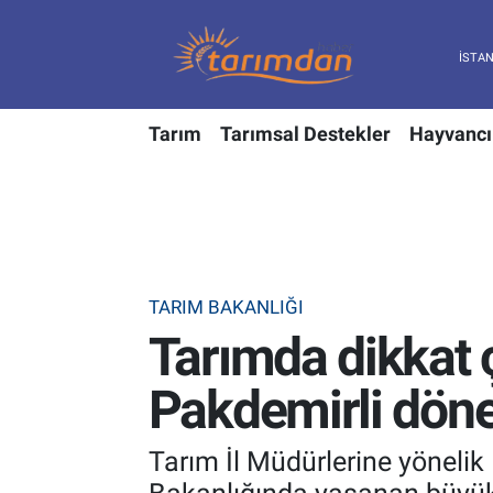
Tarım
Nöbetçi Eczaneler
Tarım
Tarımsal Destekler
Hayvancı
Hayvancılık
Hava Durumu
Gıda
Trafik Durumu
Güncel
Süper Lig Puan Durumu ve Fikstür
TARIM BAKANLIĞI
Tarımsal Destekler
Tüm Manşetler
Tarımda dikkat 
Tarım Bakanlığı
Son Dakika Haberleri
Pakdemirli döne
TZOB
Haber Arşivi
Tarım İl Müdürlerine yöneli
Tarım Kredi Kooperatifleri