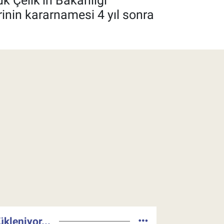
 Çelik’in Bakanlığı
inin kararnamesi 4 yıl sonra
ükleniyor...