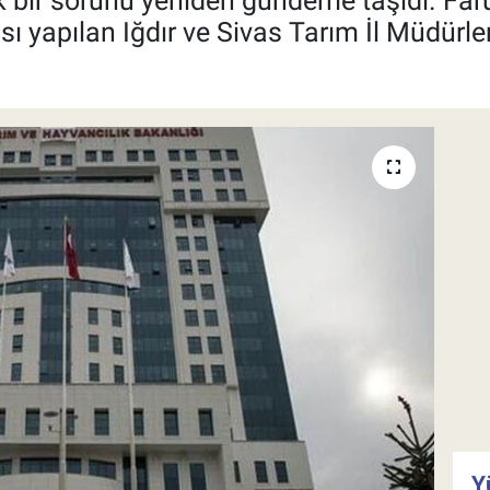
bir sorunu yeniden gündeme taşıdı. Faruk
yapılan Iğdır ve Sivas Tarım İl Müdürler
Y