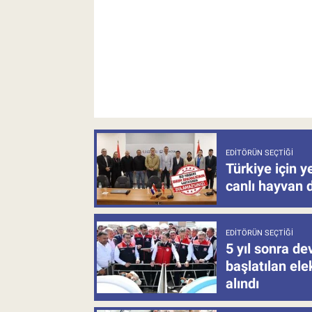
EDITÖRÜN SEÇTIĞI
Türkiye için y
canlı hayvan 
EDITÖRÜN SEÇTIĞI
5 yıl sonra d
başlatılan el
alındı