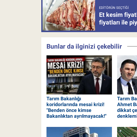
EDITÖRÜN SEÇTIĞI
Et kesim fiya
fiyatları ile p
Bunlar da ilginizi çekebilir
Tarım Bakanlığı
Tarım Bak
koridorlarında mesai krizi!
Ahmet Ba
"Benden önce kimse
dikkat ç
Bakanlıktan ayrılmayacak!"
denklem